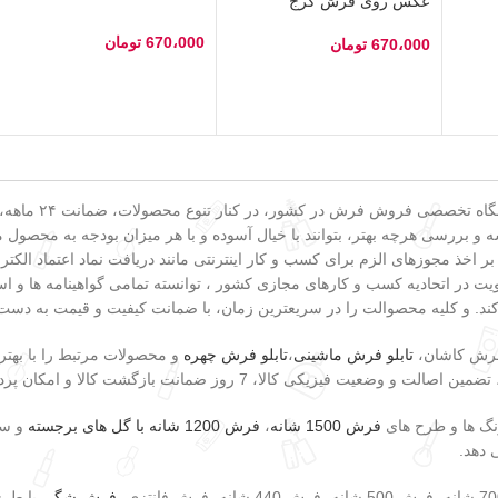
عکس روی فرش کرج
670،000
تومان
670،000
تومان
انتخاب گزینه‌ها
انتخاب گزینه‌ها
به عنوان یکی از
و بررسی هرچه بهتر، بتوانند با خیال آسوده و با هر میزان بودجه به محصول مو
 بر اخذ مجوزهای الزم برای کسب و کار اینترنتی مانند دریافت نماد اعتماد ا
 در اتحادیه کسب و کارهای مجازی کشور ، توانسته تمامی گواهینامه ها و است
کند. و کلیه محصوالت را در سریعترین زمان، با ضمانت کیفیت و قیمت به دست
 فرش کاشان،
تابلو فرش ماشینی
،
تابلو فرش چهره
و محصولات مرتبط را با بهتر
وز ضمانت بازگشت کالا و امکان پرداخت در هنگام دریافت کالا اشاره کرد.
رنگ ها و طرح های
فرش 1500 شانه
،
فرش 1200 شانه با گل های برجسته
و سا
 دهد.
فرش شگی
با طرح 