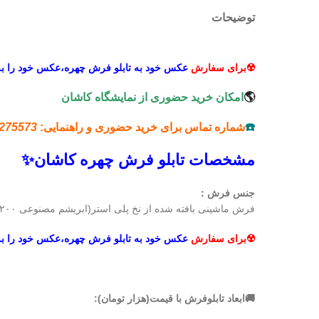
توضیحات
☢️برای سفارش
عکس خود به تابلو فرش چهره،عکس خود را ب
🌎
امکان خرید حضوری از نمایشگاه کاشان
☎️
شماره تماس برای خرید حضوری و راهنمایی:
275573
مشخصات تابلو فرش چهره کاشان✨
جنس فرش：
فرش ماشینی بافته شده از نخ پلی استر(ابریشم مصنوعی ۱۲۰۰شانه میباشدکه این نوع نخ در نوبه خود برای جذب رنگ بی نظیر است.قیمت تابلو فرش چاپی
☢️برای سفارش
عکس خود
به تابلو فرش چهره،عکس خود را ب
🚚ابعاد تابلوفرش با قیمت(هزار تومان):