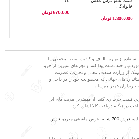
قیمت تابلو فرش عکس
70
خانوادگی
670،000
تومان
1،300،000
تومان
انتخاب گزینه‌ها
انتخاب گزینه‌ها
 بزرگترین فروشگاه تخصصی فروش فرش در کشور، در کنار تنوع محصولات، ضمانت ۲۴ ماهه، استفاده از بهترین الیاف و کیفیت بینظیر محیطی را
رد نیاز خود دست پیدا کنند و تجربهای شیرین از خرید
لکترونیک از وزارت صنعت، معدن و تجارت، عضویت
اندارد های جهانی که محصوالت خود را در داخل و
 خریداران عزیز میرساند
ین قیمت خریداری کنید. از مهمترین مزیت های این
ده،
فرش 700 شانه
، فرش ماشینی مدرن،
فرش
ها و رنگ های با کیفیت و به روز در اختیار خریداران