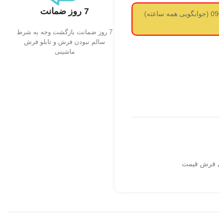
7 روز ضمانت
لطفا قبل از سفارش استعلام قیمت از طریق واتساپ بگیرید 09017737488 (جوابگویی همه ساعته)
7 روز ضمانت بازگشت وجه به شرط
سالم نبودن فرش و تابلو فرش
ماشینی
فرش قیمت