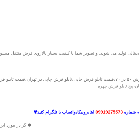
یجیتالی تولید می شوند. و تصویر شما با کیفیت بسیار بالاروی فرش منتقل میشود
تابلو فرش چهره کاشان،تابلو فرش چهره کاشان،قیمت تابلو فرش ۵۰ در ۷۰،قیمت تابلو فرش چاپی،تا
،پیج تابلو فرش چهره
ه شماره
09919275573
ایتا،روبیکا،
واتساپ یا تلگرام کنید☢️
⛔اگر در مورد این