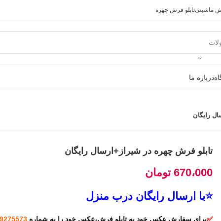
رش ماشینی
تابلو فرش چهره
ه
درباره ما
ال رایگان
تابلو فرش چهره در شیراز+ارسال رایگان
670،000
تومان
⭐با ارسال رایگان درب منزل
✅
برای سفارش
عکس خود به تابلو فرش،عکس خود را به شماره
9275573