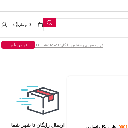
0
تومان
تماس با ما
خرید حضوری و مشاوره رایگان: 54702629_031
ارسال رایگان تا شهر شما
0991
ایتا،روبیکا،
واتساپ یا