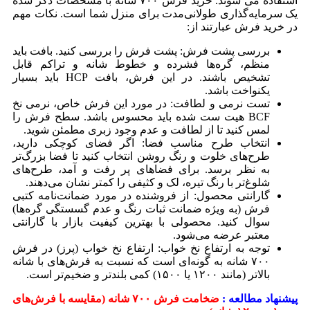
استفاده می شوند. خرید فرش ۷۰۰ شانه با مشخصات ذکر شده
یک سرمایه‌گذاری طولانی‌مدت برای منزل شما است. نکات مهم
در خرید فرش عبارتند از:
بررسی پشت فرش: پشت فرش را بررسی کنید. بافت باید
منظم، گره‌ها فشرده و خطوط شانه و تراکم قابل
تشخیص باشند. در این فرش، بافت HCP باید بسیار
یکنواخت باشد.
تست نرمی و لطافت: در مورد این فرش خاص، نرمی نخ
BCF هیت ست شده باید محسوس باشد. سطح فرش را
لمس کنید تا از لطافت و عدم وجود زبری مطمئن شوید.
انتخاب طرح مناسب فضا: اگر فضای کوچکی دارید،
طرح‌های خلوت و رنگ روشن انتخاب کنید تا فضا بزرگ‌تر
به نظر برسد. برای فضاهای پر رفت و آمد، طرح‌های
شلوغ‌تر با رنگ تیره، لک و کثیفی را کمتر نشان می‌دهند.
گارانتی محصول: از فروشنده در مورد ضمانت‌نامه کتبی
فرش (به ویژه ضمانت ثبات رنگ و عدم گسستگی گره‌ها)
سوال کنید. محصولی با بهترین کیفیت بازار با گارانتی
معتبر عرضه می‌شود.
توجه به ارتفاع نخ خواب: ارتفاع نخ خواب (پرز) در فرش
۷۰۰ شانه به گونه‌ای است که نسبت به فرش‌های با شانه
بالاتر (مانند ۱۲۰۰ یا ۱۵۰۰) کمی بلندتر و ضخیم‌تر است.
پیشنهاد مطالعه :
ضخامت فرش ۷۰۰ شانه (مقایسه با فرش‌های