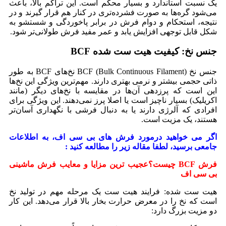
یک نسبت استاندارد و بسیار محکم است. این تراکم بالا، باعث
می‌شود گره‌ها به صورت فشرده‌تری در کنار هم قرار گیرند و در
نتیجه، استحکام و دوام فرش در برابر پاخوردگی و شستشو به
شکل قابل توجهی افزایش یابد و عمر مفید فرش طولانی‌تر شود.
جنس نخ: کیفیت هیت ست شده BCF
جنس نخ BCF (Bulk Continuous Filament) نخ‌های BCF به طور
ذاتی حجمی بیشتر و نرمی بهتری دارند. مهم‌ترین ویژگی این نخ‌ها
این است که پرزدهی آن‌ها در مقایسه با نخ‌های دیگر (مانند
اکریلیک) بسیار ناچیز است یا اصلا پرز نمی‌دهند. این ویژگی برای
افرادی که آلرژی دارند یا به دنبال فرشی با نگهداری آسان‌تر
هستند، یک مزیت است.
اگر می خواهید درمورد فرش های بی سی اف، به اطلاعات
جامعی برسید، لطفا مقاله زیر را مطالعه کنید :
فرش BCF چیست؟عجیب ترین مزایا و معایب فرش ماشینی
بی سی اف
هیت ست شده: فرایند هیت ست یک مرحله مهم در تولید نخ
است که نخ را در معرض حرارت بخار بالا قرار می‌دهد. این کار
دو مزیت بزرگ دارد: