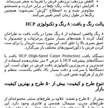
کاهش پرزدهی: پرزدهی فرش را تقریباً به صفر می‌رساند.
افزایش دوام و ثبات رنگ: نخ‌ها در برابر حرارت و شستشو
مقاوم‌تر شده و به اصطلاح “کِرِش” نمی‌شوند، همچنین
رنگ‌ها در طول زمان کمتر تغییر می‌کنند.
پالت رنگ و بافت: ۸ رنگ و تکنولوژی HCP
۸ رنگ واقعی: استفاده از ۸ رنگ مجزا در پالت بافت به طراحان
کمک کرده تا نقشه‌های بسیار متنوع، پرجزئیات و چشم‌نواز با
عمق بصری بالا را خلق کنند. این مورد دست خریدار را برای ست
کردن فرش با دکوراسیون‌های مختلف باز می‌گذارد.
دستگاه بافت HCP (High-Speed Carpet Production) بافت با
دستگاه‌های پیشرفته HCP با عرض ۴ متر نشان‌دهنده استفاده از
جدیدترین و به‌روزترین تکنولوژی بافت فرش در جهان است. این
دستگاه‌ها با سرعت و دقت بسیار بالا، بافتی یکدست، منظم و
عاری از هرگونه نقص فنی دارد.
تنوع طرح و کیفیت: بیش از ۵۰ طرح و بهترین کیفیت
بازار
بیش از ۵۰ طرح و نقشه: علاوه بر طرح‌های سنتی مجموعه‌ای از
طرح‌های مدرن، مینیمال، هندسی و فانتزی وجود دارد. این
فرش‌ها با رنگ‌بندی‌های خنثی، تضادهای جذاب و فرم‌های ساده،