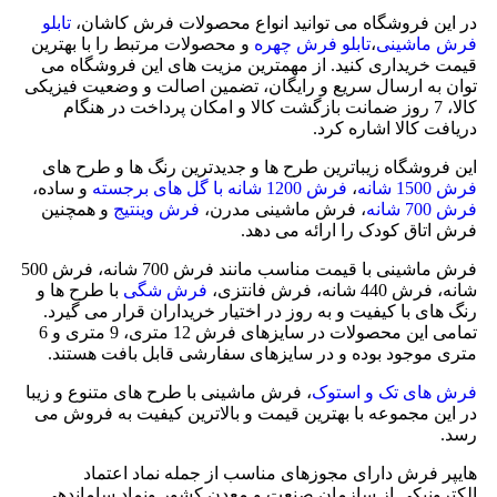
در این فروشگاه می توانید انواع محصولات فرش کاشان،
تابلو
فرش ماشینی
،
تابلو فرش چهره
و محصولات مرتبط را با بهترین
قیمت خریداری کنید. از مهمترین مزیت های این فروشگاه می
توان به ارسال سریع و رایگان، تضمین اصالت و وضعیت فیزیکی
کالا، 7 روز ضمانت بازگشت کالا و امکان پرداخت در هنگام
دریافت کالا اشاره کرد.
این فروشگاه زیباترین طرح ها و جدیدترین رنگ ها و طرح های
فرش 1500 شانه
،
فرش 1200 شانه با گل های برجسته
و ساده،
فرش 700 شانه
، فرش ماشینی مدرن،
فرش وینتیج
و همچنین
فرش اتاق کودک را ارائه می دهد.
فرش ماشینی با قیمت مناسب مانند فرش 700 شانه، فرش 500
شانه، فرش 440 شانه، فرش فانتزی،
فرش شگی
با طرح ها و
رنگ های با کیفیت و به روز در اختیار خریداران قرار می گیرد.
تمامی این محصولات در سایزهای فرش 12 متری، 9 متری و 6
متری موجود بوده و در سایزهای سفارشی قابل بافت هستند.
فرش های تک و استوک
، فرش ماشینی با طرح های متنوع و زیبا
در این مجموعه با بهترین قیمت و بالاترین کیفیت به فروش می
رسد.
هایپر فرش دارای مجوزهای مناسب از جمله نماد اعتماد
الکترونیکی از سازمان صنعت و معدن کشور ونماد ساماندهی