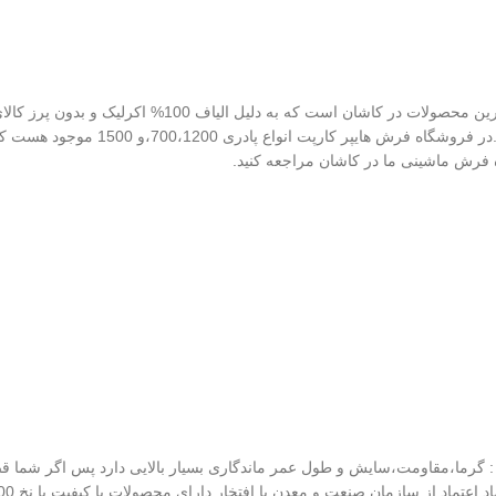
پادری 700 شانه با تراکم 2550 سایز 80*50 یکی از پرفروش
صورتی که ریشه بخواهید میتوانید با
ه فرش ماشینی ما در کاشان مراجعه کنید.
ر : گرما،مقاومت،سایش و طول عمر ماندگاری بسیار بالایی دارد پس اگر شما ق