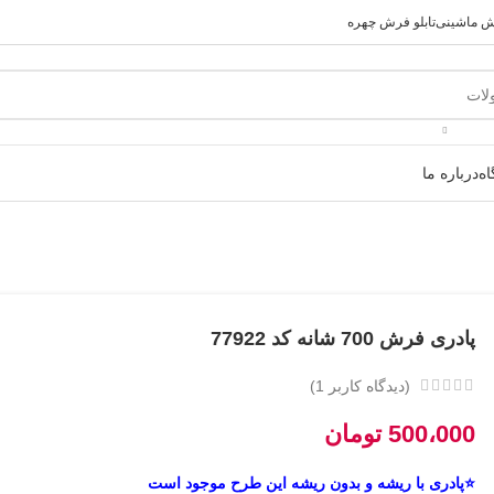
رش ماشینی
تابلو فرش چهره
ه
درباره ما
پادری فرش 700 شانه کد 77922
(دیدگاه کاربر
1
)
500،000
تومان
⭐پادری با ریشه و بدون ریشه این طرح موجود است