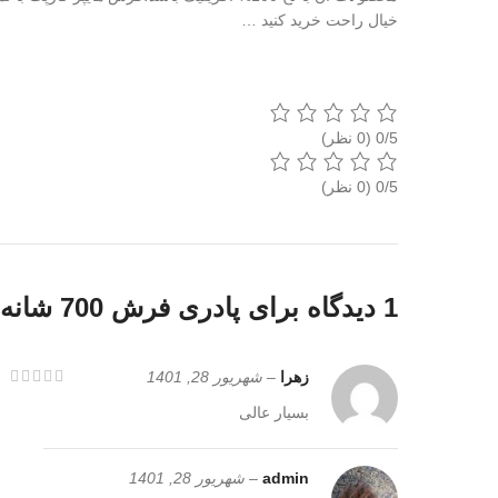
خیال راحت خرید کنید …
‫0/5
‫0/5
1 دیدگاه برای
پادری فرش 700 شانه کد 77922
زهرا
–
شهریور 28, 1401
بسیار عالی
admin
–
شهریور 28, 1401