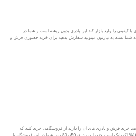
 ترین محصولات در کاشان است که به دلیل الیاف 100% اکرلیک و بدون پرز کالای با کیفیتی را وارد بازار کند.این پادری بدون ریشه است و شما در
 کارشناسان ما صحبت کنید .در فروشگاه فرش هایپر کارپت انواع پادری 700،1200،و 1500 موجود هست که شما بسته به نیازتون میتونید سفارش بدهید.برای خرید حضوری فرش و
صد خرید فرش و پادری های آن را دارید از فروشگاهی خرید کنید که
محصولات آن با نخ 100% اکریلیک باشد،فرش هایپر کارپت با نماد اعتماد از سازمان صنعت و معدن با افتخار دارای محصولات با کیفیت با نخ 100% اکریلیک است حتی این پادری 50در80.پس شما در این فروشگاه با