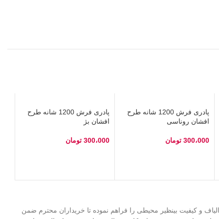
پادری فرش 1200 شانه طرح
پادری فرش 1200 شانه طرح
افشان روناسی
افشان بژ
300،000
تومان
300،000
تومان
انتخاب گزینه‌ها
انتخاب گزینه‌ها
 در کشور، در کنار تنوع محصولات، ضمانت ۲۴ ماهه، استفاده از بهترین الیاف و کیفیت بینظیر محیطی را فراهم نموده تا خریداران محترم ضمن