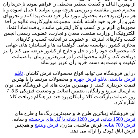
از بهترین الیاف و کیفیت بینظیر محیطی را فراهم نموده تا خریداران
محترم ضمن مقایسه و بررسی هرچه بهتر، بتوانند با خیال آسوده و با
هر میزان بودجه به محصول مورد نیاز خود دست پیدا کنند و تجربهای
شیرین از خرید خود داشته باشند. مجموعه هایپرکارپت عالوه بر اخذ
مجوزهای الزم برای کسب و کار اینترنتی مانند دریافت نماد اعتماد
الکترونیک از وزارت صنعت، معدن و تجارت، عضویت رسمی انجمن
کسب وکارهای اینترنتی و عضویت در اتحادیه کسب و کارهای
مجازی کشور ، توانسته تمامی گواهینامه ها و استاندارد های جهانی
که محصوالت خود را در داخل و خارج از کشور عرضه می کند را نیز
دریافت کند. و کلیه محصوالت را در سریعترین زمان، با ضمانت
کیفیت و قیمت به دست خریداران عزیز میرساند
در این فروشگاه می توانید انواع محصولات فرش کاشان،
تابلو
فرش ماشینی
،
تابلو فرش چهره
و محصولات مرتبط را با بهترین
قیمت خریداری کنید. از مهمترین مزیت های این فروشگاه می توان
به ارسال سریع و رایگان، تضمین اصالت و وضعیت فیزیکی کالا، 7
روز ضمانت بازگشت کالا و امکان پرداخت در هنگام دریافت کالا
اشاره کرد.
این فروشگاه زیباترین طرح ها و جدیدترین رنگ ها و طرح های
فرش 1500 شانه
،
فرش 1200 شانه با گل های برجسته
و ساده،
فرش 700 شانه
، فرش ماشینی مدرن،
فرش وینتیج
و همچنین
فرش اتاق کودک را ارائه می دهد.