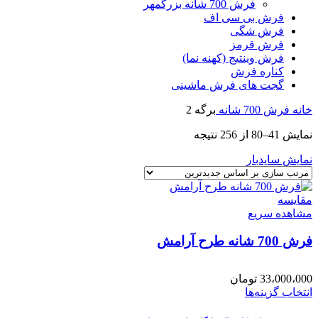
فرش 700 شانه بزرگمهر
فرش بی سی اف
فرش شگی
فرش قرمز
فرش وینتیج (کهنه نما)
کناره فرش
گجت های فرش ماشینی
خانه
فرش 700 شانه
برگه 2
نمایش 41–80 از 256 نتیجه
نمایش سایدبار
مقایسه
مشاهده سریع
فرش 700 شانه طرح آرامش
33،000،000
تومان
انتخاب گزینه‌ها