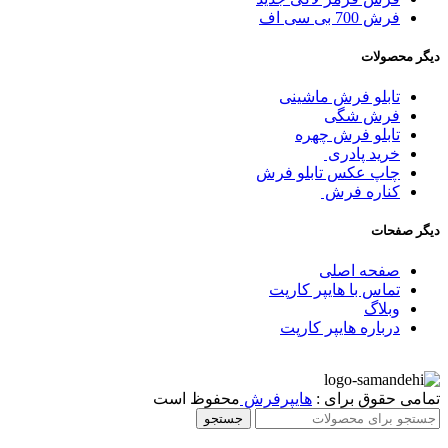
فرش 700 بی سی اف
دیگر محصولات
تابلو فرش ماشینی
فرش شگی
تابلو فرش چهره
خرید پادری
چاپ عکس تابلو فرش
کناره فرش
دیگر صفحات
صفحه اصلی
تماس با هایپر کارپت
وبلاگ
درباره هایپر کارپت
تمامی حقوق برای :
هایپرفرش
محفوظ است
جستجو