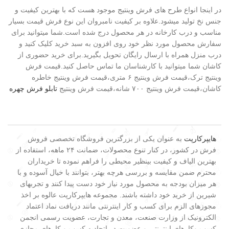
در اینجا انواع طرح های فرش وینتیج موجود هست که با بهترین کیفیت و
جنس نخ تولید میشود.علاوه بر کیفیت نامبروان این نوع فرش قیمت بسیار
مناسب و درب کارخانه در هر محصول درج شده است.شما میتوانید برای
سفارش محصول مورد نظر خود روی افزون به سبد خرید کلیک کنید و
درب منزل همراه با ارسال رایگان تحویل بگیرید.برای خرید حضوری از
کاشان شما میتوانید با کارشناسان ما تماس حاصل کنید.قیمت فرش
وینتیج ترک،قیمت فرش وینتیج ۶ متری،قیمت فرش وینتیج خاطره
کاشان،قیمت فرش وینتیج ۷۰۰ شانه،قیمت فرش وینتیج
تابلو فرش چهره
هایپرکارپت
به عنوان یکی از بزرگترین فروشگاه تخصصی فروش
فرش در کشور، در کنار تنوع محصولات، ضمانت ۲۴ ماهه، استفاده از
بهترین الیاف و کیفیت بینظیر محیطی را فراهم نموده تا خریداران
محترم ضمن مقایسه و بررسی هرچه بهتر، بتوانند با خیال آسوده و با
هر میزان بودجه به محصول مورد نیاز خود دست پیدا کنند و تجربهای
شیرین از خرید خود داشته باشند. مجموعه هایپرکارپت عالوه بر اخذ
مجوزهای الزم برای کسب و کار اینترنتی مانند دریافت نماد اعتماد
الکترونیک از وزارت صنعت، معدن و تجارت، عضویت رسمی انجمن
کسب وکارهای اینترنتی و عضویت در اتحادیه کسب و کارهای مجازی