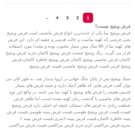
→
4
3
2
1
فرش وینتیج چیست؟
فرش وینتیج نما یکی از جدیدترین انواع فرش ماشینی است.فرش وینتیج
یعنی فرشی که کهنه نماست و حالت قدیمی و عتقیه ای دارد. این فرش
های کهنه نما از 80 سال پیش بسیار محبوب بوده و مجددا مورد استفاده
قرار می گیرند. رنگ وینتیج چیست،فرش وینتیج کاشان،خرید فرش وینتیج
کاشان،فرش ماشینی وینتیج کاشان،فرش وینتیج خاطره کاشان،فرش
وینتیج قرمز،قیمت فرش وینتیج ماشینی،قیمت فرش وینتیج
سبک وینتیج پس از پایان جنگ جهانی در اروپا پدیدار شد، به طور کلی می
توان گفت فرش هایی که ظاهر آنتیک دارند و شبیه فرش های بسیار
قدیمی هستند را فرش های وینتیج یا کهنه نما می نامند. در واقع این نوع
فرش های ماشینی با گذشت زمان کهنه نشده است، اما ظاهر فرش
شباهت زیادی به فرش های دستباف عتیقه ای اصلی دارد.فرش وینتیج
قیمت،قیمت فرش وینتیج طوسی،قیمت فرش پتینه طوسی،قیمت فرش
پتینه خاطره کاشان،قیمت فرش پتینه ۹متری،قیمت فرش پتینه ۶
متری،فرش مراکشی کرم،خرید فرش مراکشی،قیمت فرش مراکشی