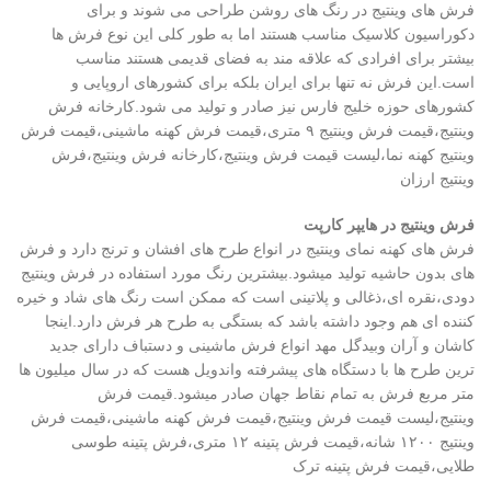
فرش های وینتیج در رنگ های روشن طراحی می شوند و برای
دکوراسیون کلاسیک مناسب هستند اما به طور کلی این نوع فرش ها
بیشتر برای افرادی که علاقه مند به فضای قدیمی هستند مناسب
است.این فرش نه تنها برای ایران بلکه برای کشورهای اروپایی و
کشورهای حوزه خلیج فارس نیز صادر و تولید می شود.کارخانه فرش
وینتیج،قیمت فرش وینتیج ۹ متری،قیمت فرش کهنه ماشینی،قیمت فرش
وینتیج کهنه نما،لیست قیمت فرش وینتیج،کارخانه فرش وینتیج،فرش
وینتیج ارزان
فرش وینتیج در هایپر کارپت
فرش های کهنه نمای وینتیج در انواع طرح های افشان و ترنج دارد و فرش
های بدون حاشیه تولید میشود.بیشترین رنگ مورد استفاده در فرش وینتیج
دودی،نقره ای،ذغالی و پلاتینی است که ممکن است رنگ های شاد و خیره
کننده ای هم وجود داشته باشد که بستگی به طرح هر فرش دارد.اینجا
کاشان و آران وبیدگل مهد انواع فرش ماشینی و دستباف دارای جدید
ترین طرح ها با دستگاه های پیشرفته واندویل هست که در سال میلیون ها
متر مربع فرش به تمام نقاط جهان صادر میشود.قیمت فرش
وینتیج،لیست قیمت فرش وینتیج،قیمت فرش کهنه ماشینی،قیمت فرش
وینتیج ۱۲۰۰ شانه،قیمت فرش پتینه ۱۲ متری،فرش پتینه طوسی
طلایی،قیمت فرش پتینه ترک