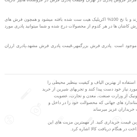
در محصولات زیر تمامی پادری های موجود را مشاهده میکنید که که بهترین کیفیت را دارند و با نخ 100% اکریلیک هیت ست شده بافته میشود و همچون فرش های
 کاشان ها در هر کدوم از محصولات درج شده و شما میتوانید پادری مورد
ا در انواع پادری ۷۰۰ شانه، پادری 1200 شانه و حتی پادری 1500 شانه موجود است .پادری فرش بزرگمهر،قیمت پادری فرش مشهد،پادری ارزان
 بزرگترین فروشگاه تخصصی فروش فرش در کشور، در کنار تنوع محصولات، ضمانت ۲۴ ماهه، استفاده از بهترین الیاف و کیفیت بینظیر محیطی را
رد نیاز خود دست پیدا کنند و تجربهای شیرین از خرید
لکترونیک از وزارت صنعت، معدن و تجارت، عضویت
اندارد های جهانی که محصوالت خود را در داخل و
 خریداران عزیز میرساند
ین قیمت خریداری کنید. از مهمترین مزیت های این