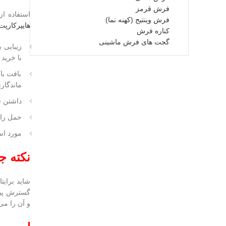
فرش قرمز
استفاده از
فرش وینتیج (کهنه نما)
هایپرکارپت
کناره فرش
گجت های فرش ماشینی
زیبایی 
با خرید
بافت با
ماندگار
داشتن ق
حمل راح
مورد اس
نکته ج
شاید برایت
گسترش پیدا
و آن را می