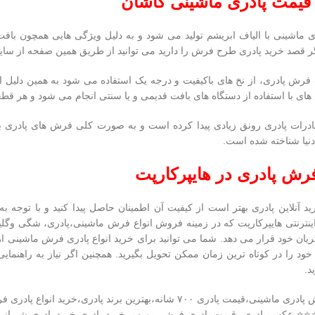
قیمت پادری ماشینی کاشان
ماشینی با الیاف ابریشم تولید می شود و به دلیل ویژگی هایی همچون بافت 
اگر قصد خرید پادری طرح فرش را دارید می توانید از طریق همین صفحه از سایت
فرش پادری، از نخ های باکیفیت و درجه یک استفاده می شود به همین دلیل ای
ی با استفاده از دستگاه های بافت قدیمی و یا سنتی انجام می شود و هر قطعه
درات پادری رونق زیادی پیدا کرده است و به صورت کلی فرش های پادری به د
نیا شناخته شده است.
رش پادری در هایپرکارپت
د آنلاین پادری بهتر است از کیفیت آن اطمینان حاصل پیدا کنید و با توجه 
نترنتی هایپرکارپت که در زمینه فروش انواع فرش ماشینی،پادری، شگی وگلیم
ریان خود قرار می دهد. شما می توانید برای خرید انواع پادری فرش ماشینی 
د را در کوتاه ترین زمان ممکن تحویل بگیرید. همچنین اگر نیاز به راهنمایی
د.
قیمت فرش پادری ماشینی،قیمت پادری ۷۰۰ شانه،بهترین برند 
⭐⭐ عکس پادری ،قیمت پادری فرشی،بورس خرید پادری،خرید پادری شیراز،م