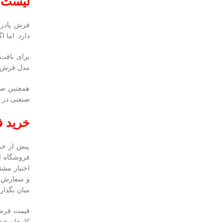
لیست 
فرش پادری 
دارد. اما 
برای بافت 
مدل فرش ها
همچنین صا
صنعتی در د
خرید ف
پیش از خری
فروشگاه ای
اختیار مشت
و سفارش خو
میان بگذاری
کارخانه⭐⭐