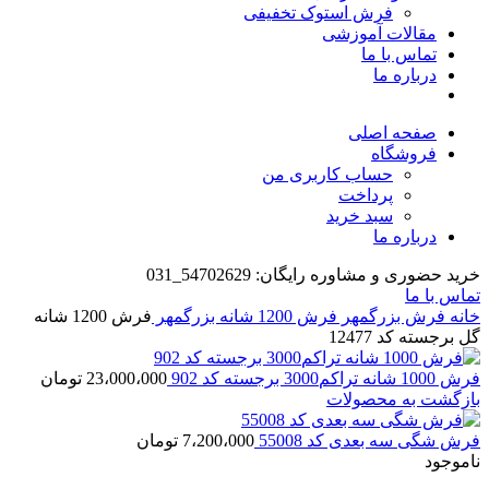
فرش استوک تخفیفی
مقالات آموزشی
تماس با ما
درباره ما
صفحه اصلی
فروشگاه
حساب کاربری من
پرداخت
سبد خرید
درباره ما
خرید حضوری و مشاوره رایگان: 54702629_031
تماس با ما
خانه
فرش بزرگمهر
فرش 1200 شانه بزرگمهر
فرش 1200 شانه
گل برجسته کد 12477
فرش 1000 شانه تراکم3000 برجسته کد 902
23،000،000
تومان
بازگشت به محصولات
فرش شگی سه بعدی کد 55008
7،200،000
تومان
ناموجود