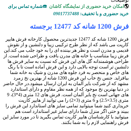
توضیحات
🌎
امکان خرید حضوری از نمایشگاه کاشان
☎️شماره تماس برای
خرید حضوری و با تخفیف:
09017737488
فرش 1200 شانه کد 12477 برجسته
فرش 1200 شانه کد 12477 جدیدترین محصول کارخانه فرش هایپر
کارپت می باشد که از نظر طرح ترکیبی زیبا و دلنشین و از نقوش
قدیمی و مدرن است و نظر هر بیننده ای را به خود جلب می کند.این
فرش زیبا متناسب با خانه های مدرن بافت و طراحی شده است. از
طراحی هوشمندانه گل های این فرش که نسبت به سایر فرش ها
دلنشین تر است توجه بالایی دارد و این فرش آماده است تا با رنگ
های خاص و منحصر به فرد جلوه های مدرن و شیک به خانه شما
بیافزاید. جنس نخ خاب این فرش 1200 شانه از بهترین نخ زمرد
مشهد که از شرکت بایر آلمان به ایران ارسال میشود.در حال حاضر
در دنیا بهترین نخ موجود که از همه نظر مقاوم و دارای استاندارد
های جهانی است نخ بایر آلمان است. فرش های 12 متری (4*3)، 9
متری (3.5×2.5) و 6 متری (3×2) را می توانید از هایپر کارپت
خریداری کنید شما میتوانید تمامی سایز های استاندارد این فرش را
ببیند و حتی اگر منزل شما دارای سایز غیر استاندارد است هم
میتوانید با کارشناسان هایپر کارپت تماس بگیرید تا در مورد سایز این
فرش راهنمایی لازم را به شما بکنند.