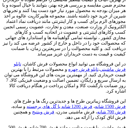
محترم ضمن مقایسه و بررسی هرچه بهتر، بتوانند با خیال آسوده و با
هر میزان بودجه به محصول مورد نیاز خود دست پیدا کنند و تجربهای
شیرین از خرید خود داشته باشند. مجموعه هایپرکارپت عالوه بر اخذ
مجوزهای الزم برای کسب و کار اینترنتی مانند دریافت نماد اعتماد
الکترونیک از وزارت صنعت، معدن و تجارت، عضویت رسمی انجمن
کسب وکارهای اینترنتی و عضویت در اتحادیه کسب و کارهای
مجازی کشور ، توانسته تمامی گواهینامه ها و استاندارد های جهانی
که محصوالت خود را در داخل و خارج از کشور عرضه می کند را نیز
دریافت کند. و کلیه محصوالت را در سریعترین زمان، با ضمانت
کیفیت و قیمت به دست خریداران عزیز میرساند
در این فروشگاه می توانید انواع محصولات فرش کاشان،
تابلو
فرش ماشینی
،
تابلو فرش چهره
و محصولات مرتبط را با بهترین
قیمت خریداری کنید. از مهمترین مزیت های این فروشگاه می توان
به ارسال سریع و رایگان، تضمین اصالت و وضعیت فیزیکی کالا، 7
روز ضمانت بازگشت کالا و امکان پرداخت در هنگام دریافت کالا
اشاره کرد.
این فروشگاه زیباترین طرح ها و جدیدترین رنگ ها و طرح های
فرش 1500 شانه
،
فرش 1200 شانه با گل های برجسته
و ساده،
فرش 700 شانه
، فرش ماشینی مدرن،
فرش وینتیج
و همچنین
فرش اتاق کودک را ارائه می دهد.
فرش ماشینی با قیمت مناسب مانند فرش 700 شانه، فرش 500