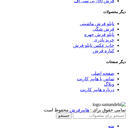
فرش 700 بی سی اف
دیگر محصولات
تابلو فرش ماشینی
فرش شگی
تابلو فرش چهره
خرید پادری
چاپ عکس تابلو فرش
کناره فرش
دیگر صفحات
صفحه اصلی
تماس با هایپر کارپت
وبلاگ
درباره هایپر کارپت
تمامی حقوق برای :
هایپرفرش
محفوظ است
جستجو
منو