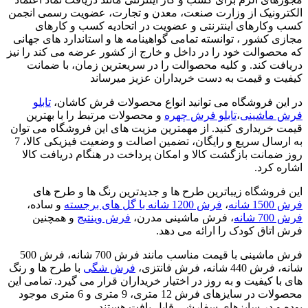
الکترونیک از وزارت صنعت، معدن و تجارت، عضویت رسمی انجمن
کسب وکارهای اینترنتی و عضویت در اتحادیه کسب و کارهای
مجازی کشور ، توانسته تمامی گواهینامه ها و استاندارد های جهانی
که محصوالت خود را در داخل و خارج از کشور عرضه می کند را نیز
دریافت کند. و کلیه محصوالت را در سریعترین زمان، با ضمانت
کیفیت و قیمت به دست خریداران عزیز میرساند
در این فروشگاه می توانید انواع محصولات فرش کاشان،
تابلو
فرش ماشینی
،
تابلو فرش چهره
و محصولات مرتبط را با بهترین
قیمت خریداری کنید. از مهمترین مزیت های این فروشگاه می توان
به ارسال سریع و رایگان، تضمین اصالت و وضعیت فیزیکی کالا، 7
روز ضمانت بازگشت کالا و امکان پرداخت در هنگام دریافت کالا
اشاره کرد.
این فروشگاه زیباترین طرح ها و جدیدترین رنگ ها و طرح های
فرش 1500 شانه
،
فرش 1200 شانه با گل های برجسته
و ساده،
فرش 700 شانه
، فرش ماشینی مدرن،
فرش وینتیج
و همچنین
فرش اتاق کودک را ارائه می دهد.
فرش ماشینی با قیمت مناسب مانند فرش 700 شانه، فرش 500
شانه، فرش 440 شانه، فرش فانتزی،
فرش شگی
با طرح ها و رنگ
های با کیفیت و به روز در اختیار خریداران قرار می گیرد. تمامی این
محصولات در سایزهای فرش 12 متری، 9 متری و 6 متری موجود
بوده و در سایزهای سفارشی قابل بافت هستند.