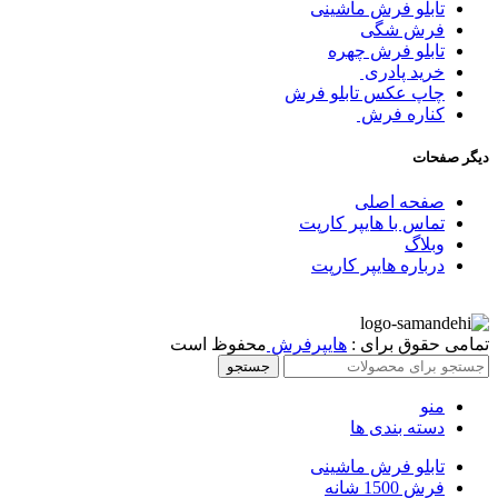
تابلو فرش ماشینی
فرش شگی
تابلو فرش چهره
خرید پادری
چاپ عکس تابلو فرش
کناره فرش
دیگر صفحات
صفحه اصلی
تماس با هایپر کارپت
وبلاگ
درباره هایپر کارپت
تمامی حقوق برای :
هایپرفرش
محفوظ است
جستجو
منو
دسته بندی ها
تابلو فرش ماشینی
فرش 1500 شانه