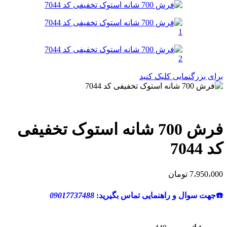
برای بزرگنمایی کلیک کنید
فرش 700 شانه استوک تخفیفی
کد 7044
7،950،000
تومان
☎️جهت سوال و راهنمایی تماس بگیرید:
09017737488