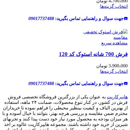
4،700،000
تومان
انتخاب گزینه‌ها
☎️جهت سوال و راهنمایی تماس بگیرید:
09017737488
مقایسه
مشاهده سریع
فرش 700 شانه استوک کد 120
3،900،000
تومان
انتخاب گزینه‌ها
☎️جهت سوال و راهنمایی تماس بگیرید:
09017737488
هایپرکارپت
به عنوان یکی از بزرگترین فروشگاه تخصصی فروش
فرش در کشور، در کنار تنوع محصولات، ضمانت ۲۴ ماهه، استفاده
از بهترین الیاف و کیفیت بینظیر محیطی را فراهم نموده تا خریداران
محترم ضمن مقایسه و بررسی هرچه بهتر، بتوانند با خیال آسوده و با
هر میزان بودجه به محصول مورد نیاز خود دست پیدا کنند و تجربهای
شیرین از خرید خود داشته باشند. مجموعه هایپرکارپت عالوه بر اخذ
مجوزهای الزم برای کسب و کار اینترنتی مانند دریافت نماد اعتماد