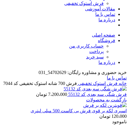
فرش استوک تخفیفی
مقالات آموزشی
تماس با ما
درباره ما
صفحه اصلی
فروشگاه
حساب کاربری من
پرداخت
سبد خرید
درباره ما
خرید حضوری و مشاوره رایگان: 54702629_031
تماس با ما
خانه
فرش استوک تخفیفی
فرش 700 شانه استوک تخفیفی کد 7044
فرش شگی سه بعدی کد 55132
7،200،000
تومان
بازگشت به محصولات
اسپری لکه بر قوی فرش بی کاست 500 میلی لیتری
120،000
تومان
ناموجود