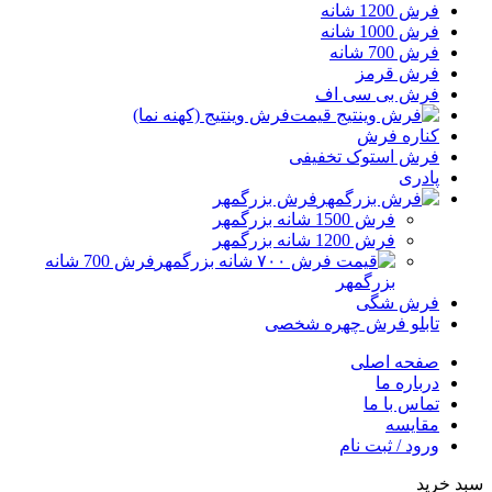
فرش 1200 شانه
فرش 1000 شانه
فرش 700 شانه
فرش قرمز
فرش بی سی اف
فرش وینتیج (کهنه نما)
کناره فرش
فرش استوک تخفیفی
پادری
فرش بزرگمهر
فرش 1500 شانه بزرگمهر
فرش 1200 شانه بزرگمهر
فرش 700 شانه
بزرگمهر
فرش شگی
تابلو فرش چهره شخصی
صفحه اصلی
درباره ما
تماس با ما
مقایسه
ورود / ثبت نام
سبد خرید