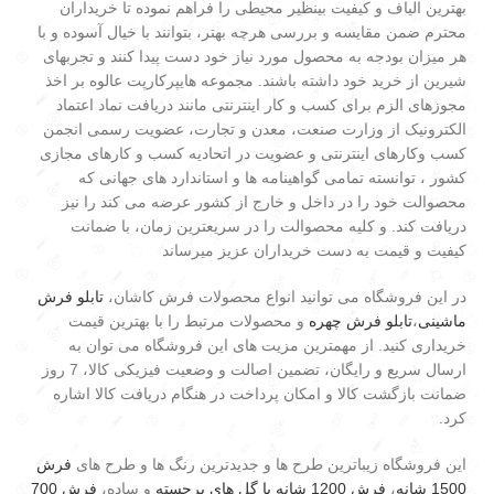
بهترین الیاف و کیفیت بینظیر محیطی را فراهم نموده تا خریداران
محترم ضمن مقایسه و بررسی هرچه بهتر، بتوانند با خیال آسوده و با
هر میزان بودجه به محصول مورد نیاز خود دست پیدا کنند و تجربهای
شیرین از خرید خود داشته باشند. مجموعه هایپرکارپت عالوه بر اخذ
مجوزهای الزم برای کسب و کار اینترنتی مانند دریافت نماد اعتماد
الکترونیک از وزارت صنعت، معدن و تجارت، عضویت رسمی انجمن
کسب وکارهای اینترنتی و عضویت در اتحادیه کسب و کارهای مجازی
کشور ، توانسته تمامی گواهینامه ها و استاندارد های جهانی که
محصوالت خود را در داخل و خارج از کشور عرضه می کند را نیز
دریافت کند. و کلیه محصوالت را در سریعترین زمان، با ضمانت
کیفیت و قیمت به دست خریداران عزیز میرساند
در این فروشگاه می توانید انواع محصولات فرش کاشان،
تابلو فرش
ماشینی
،
تابلو فرش چهره
و محصولات مرتبط را با بهترین قیمت
خریداری کنید. از مهمترین مزیت های این فروشگاه می توان به
ارسال سریع و رایگان، تضمین اصالت و وضعیت فیزیکی کالا، 7 روز
ضمانت بازگشت کالا و امکان پرداخت در هنگام دریافت کالا اشاره
کرد.
این فروشگاه زیباترین طرح ها و جدیدترین رنگ ها و طرح های
فرش
1500 شانه
،
فرش 1200 شانه با گل های برجسته
و ساده،
فرش 700