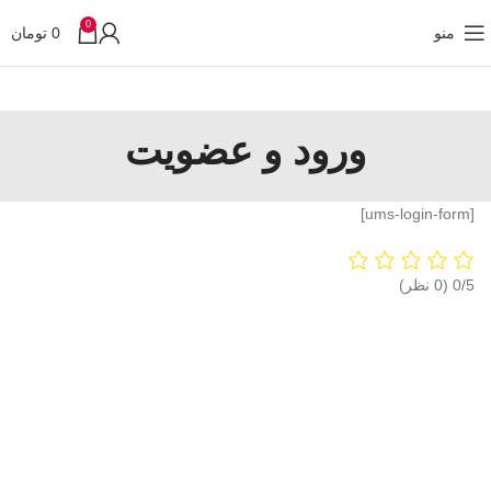
0
منو
0
تومان
ورود و عضویت
[ums-login-form]
‫0/5