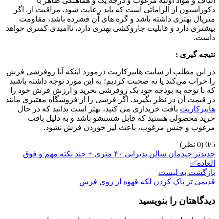
الیاف و مواد اولیه مرغوب و درجه یک و هماهنگی ظاهر با
دکوراسیون از الزاماتی است که باید رعایت شود. مراقبت از. اگر
متریال بهتری داشته باشد و گره های آن فشرده باشد، مقاومت
بیشتری دارد و قابلیت جاروکشی بهتری دارد، ناامیدی کمتری خواهد
داشت.
نتیجه گیری :
در این مطلب از سایت هایپرکارپت درمورد اینکه آیا روفرشی فرش
را خراب می‌کند یا نه صحبت کردیم؛ به این مورد توجه داشته باشید
که با توجه به بودجه خود یک روفرشی بخرید و ارزش فرش خود را
در قیمت آن در نظر بگیرید. اگر فرشی را از فروشگاه معتبری مانند
هایپرکارپت
بافت خریداری می کنید، بهتر است بدانید که در حال
خرید محصولی هستید که قابل شستشو باشد و به دلیل بافت
مرغوب و جنس مرغوب، باعث لیز خوردن فرش نشود.
‫0/5
جدیدتر
چیدمان سالن پذیرایی ۴۰ متری + چند نکته مهم و فوق
العاده✅
بازگشت به لیست
قدیمی تر
پاک کردن لکه قهوه از روی فرش
دیدگاهتان را بنویسید