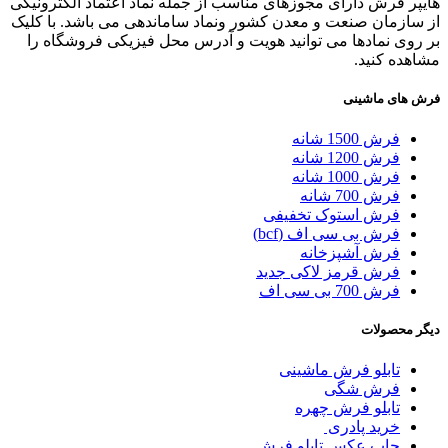
هایپر فرش دارای مجوزهای مناسب از جمله نماد اعتماد الکترونیکی
از سازمان صنعت و معدن کشور ونماد ساماندهی می باشد. با کلیک
بر روی نمادها می توانید هویت و آدرس محل فیزیکی فروشگاه را
مشاهده کنید.
فرش های ماشینی
فرش 1500 شانه
فرش 1200 شانه
فرش 1000 شانه
فرش 700 شانه
فرش استوک تخفیفی
فرش بی سی اف (bcf)
فرش آشپزخانه
فرش قرمز لاکی جدید
فرش 700 بی سی اف
دیگر محصولات
تابلو فرش ماشینی
فرش شگی
تابلو فرش چهره
خرید پادری
چاپ عکس تابلو فرش