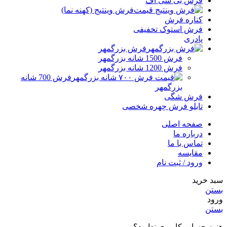
فرش بی سی اف
فرش وینتیج (کهنه نما)
کناره فرش
فرش استوک تخفیفی
پادری
فرش بزرگمهر
فرش 1500 شانه بزرگمهر
فرش 1200 شانه بزرگمهر
فرش 700 شانه
بزرگمهر
فرش شگی
تابلو فرش چهره شخصی
صفحه اصلی
درباره ما
تماس با ما
مقایسه
ورود / ثبت نام
سبد خرید
بستن
ورود
بستن
هنوز حساب کاربری ندارید؟