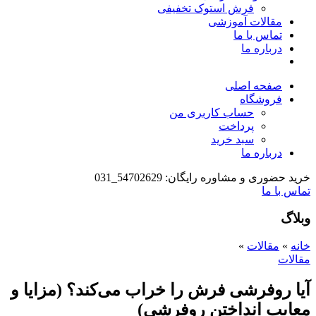
فرش استوک تخفیفی
مقالات آموزشی
تماس با ما
درباره ما
صفحه اصلی
فروشگاه
حساب کاربری من
پرداخت
سبد خرید
درباره ما
خرید حضوری و مشاوره رایگان: 54702629_031
تماس با ما
وبلاگ
خانه
»
مقالات
»
مقالات
آیا روفرشی فرش را خراب می‌کند؟ (مزایا و
معایب انداختن روفرشی)