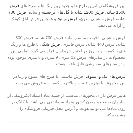
این فروشگاه زیباترین طرح ها و جدیدترین رنگ ها و طرح های
فرش
1500 شانه
،
فرش 1200 شانه با گل های برجسته
و ساده،
فرش 700
شانه
، فرش ماشینی مدرن،
فرش وینتیج
و همچنین فرش اتاق کودک
را ارائه می دهد.
فرش ماشینی با قیمت مناسب مانند فرش 700 شانه، فرش 500
شانه، فرش 440 شانه، فرش فانتزی،
فرش شگی
با طرح ها و رنگ
های با کیفیت و به روز در اختیار خریداران قرار می گیرد. تمامی این
محصولات در سایزهای فرش 12 متری، 9 متری و 6 متری موجود بوده
و در سایزهای سفارشی قابل بافت هستند.
فرش های تک و استوک
، فرش ماشینی با طرح های متنوع و زیبا در
این مجموعه با بهترین قیمت و بالاترین کیفیت به فروش می رسد.
هایپر فرش دارای مجوزهای مناسب از جمله نماد اعتماد الکترونیکی از
سازمان صنعت و معدن کشور ونماد ساماندهی می باشد. با کلیک بر
روی نمادها می توانید هویت و آدرس محل فیزیکی فروشگاه را
مشاهده کنید.