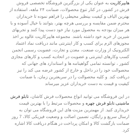
هایپرکارپت
به عنوان یکی از بزرگترین فروشگاه تخصصی فروش
فرش در کشور، در کنار تنوع محصولات، ضمانت ۲۴ ماهه، استفاده از
بهترین الیاف و کیفیت بینظیر محیطی را فراهم نموده تا خریداران
محترم ضمن مقایسه و بررسی هرچه بهتر، بتوانند با خیال آسوده و با
هر میزان بودجه به محصول مورد نیاز خود دست پیدا کنند و تجربهای
شیرین از خرید خود داشته باشند. مجموعه هایپرکارپت عالوه بر اخذ
مجوزهای الزم برای کسب و کار اینترنتی مانند دریافت نماد اعتماد
الکترونیک از وزارت صنعت، معدن و تجارت، عضویت رسمی انجمن
کسب وکارهای اینترنتی و عضویت در اتحادیه کسب و کارهای مجازی
کشور ، توانسته تمامی گواهینامه ها و استاندارد های جهانی که
محصوالت خود را در داخل و خارج از کشور عرضه می کند را نیز
دریافت کند. و کلیه محصوالت را در سریعترین زمان، با ضمانت
کیفیت و قیمت به دست خریداران عزیز میرساند
در این فروشگاه می توانید انواع محصولات فرش کاشان،
تابلو فرش
ماشینی
،
تابلو فرش چهره
و محصولات مرتبط را با بهترین قیمت
خریداری کنید. از مهمترین مزیت های این فروشگاه می توان به
ارسال سریع و رایگان، تضمین اصالت و وضعیت فیزیکی کالا، 7 روز
ضمانت بازگشت کالا و امکان پرداخت در هنگام دریافت کالا اشاره
کرد.