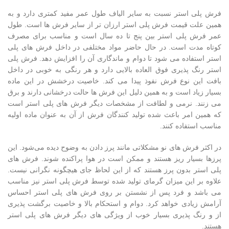
فرش پلی استر نسبت به سایر الیاف طول عمر مفید کمتری دارد و به
همین علت قیمت فرش پلی استر ارزان تر از سایر فرش ها است. طول
عمر فرش پلی استر بین پنج تا ده سال است و مناسب برای مصرف
کوتاه مدت است. در حال حاضر مواد مختلفی در داخل فرش های پلی
استر استفاده می شود تا دوام و ماندگاری آن را افزایش دهد. فرش پلی
استر رنگ پذیری فوق العاده بالایی دارد و هر رنگی به خوبی در داخل
بافت این نوع فرش نفوذ پیدا می کند. خاصیت درخشش در این ماده
بسیار زیاد است و به همین دلیل این فرش ها حالت درخشانی دارند و برق
می زنند. نرمی و لطافت از مشخصات دیگر فرش های پلی استر است
که همین امر باعث شده تولید کنندگان فرش از آن به عنوان ماده اولیه
مناسب استفاده کنند.
در اکثر فرش های نو مشکلاتی مانند پرز دادن به وضوح دیده می‌شود. این
پرز‌ها بسیار ریز هستند و ممکن است در هوا پراکنده شوند. فرش های
پلی استر بدون پرز هستند که از این لحاظ جای هیچگونه نگرانی نیست.
علاوه بر این میزان گرمای تولید شده توسط فرش پلی استر نیز مناسب
می باشد و فرد پس از نشستن بر روی فرش های پلی استر احساس
آرامش زیادی خواهد کرد. دوام و استحکام بالا و خاصیت برگشت پذیری
از و رنگ پذیری بسیار خوب از ویژگی های دیگر فرش های پلی استر
هستند.