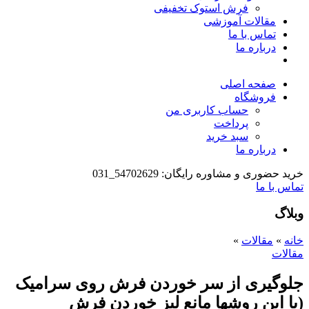
فرش استوک تخفیفی
مقالات آموزشی
تماس با ما
درباره ما
صفحه اصلی
فروشگاه
حساب کاربری من
پرداخت
سبد خرید
درباره ما
خرید حضوری و مشاوره رایگان: 54702629_031
تماس با ما
وبلاگ
خانه
»
مقالات
»
مقالات
جلوگیری از سر خوردن فرش روی سرامیک
(با این روشها مانع لیز خوردن فرش