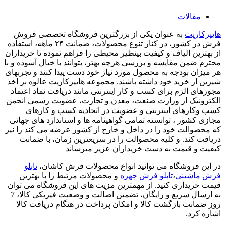
مقالات
هایپرکارپت
به عنوان یکی از بزرگترین فروشگاه تخصصی فروش
فرش در کشور، در کنار تنوع محصولات، ضمانت ۲۴ ماهه، استفاده
از بهترین الیاف و کیفیت بینظیر محیطی را فراهم نموده تا خریداران
محترم ضمن مقایسه و بررسی هرچه بهتر، بتوانند با خیال آسوده و با
هر میزان بودجه به محصول مورد نیاز خود دست پیدا کنند و تجربهای
شیرین از خرید خود داشته باشند. مجموعه هایپرکارپت عالوه بر اخذ
مجوزهای الزم برای کسب و کار اینترنتی مانند دریافت نماد اعتماد
الکترونیک از وزارت صنعت، معدن و تجارت، عضویت رسمی انجمن
کسب وکارهای اینترنتی و عضویت در اتحادیه کسب و کارهای
مجازی کشور ، توانسته تمامی گواهینامه ها و استاندارد های جهانی
که محصوالت خود را در داخل و خارج از کشور عرضه می کند را نیز
دریافت کند. و کلیه محصوالت را در سریعترین زمان، با ضمانت
کیفیت و قیمت به دست خریداران عزیز میرساند
در این فروشگاه می توانید انواع محصولات فرش کاشان،
تابلو
فرش ماشینی
،
تابلو فرش چهره
و محصولات مرتبط را با بهترین
قیمت خریداری کنید. از مهمترین مزیت های این فروشگاه می توان
به ارسال سریع و رایگان، تضمین اصالت و وضعیت فیزیکی کالا، 7
روز ضمانت بازگشت کالا و امکان پرداخت در هنگام دریافت کالا
اشاره کرد.