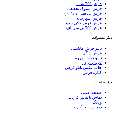
فرش 700 شانه
فرش استوک تخفیفی
فرش بی سی اف (bcf)
فرش آشپزخانه
فرش قرمز لاکی جدید
فرش 700 بی سی اف
دیگر محصولات
تابلو فرش ماشینی
فرش شگی
تابلو فرش چهره
خرید پادری
چاپ عکس تابلو فرش
کناره فرش
دیگر صفحات
صفحه اصلی
تماس با هایپر کارپت
وبلاگ
درباره هایپر کارپت