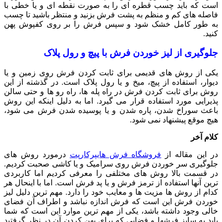
است که باید چسب قطره ای را به صورت نقطه ای و یا خطی با
فاصله های کم و منظم به پشت فرش بزنید و منتظر باشید تا چسب
به طور کامل خشک شود و سپس فرش را بر روی کفپوش پهن
کنید.
جلوگیری از لیز خوردن فرش با پیچ و رول پلاک
یکی از روش های قدیمی برای ثابت کردن فرش روی زمین و یا
دیوار، استفاده از پیچ، میخ و یا رول پلاک است. در گذشته از این
روش برای ثابت کردن فرش در راه پله ها، راه رو ها و حتی سالن
پذیرایی مورد استفاده قرار می گیرد. اما به دلیل اینکه این روش
باعث سوراخ شدن، پاره شدن و یا پوسیده شدن فرش می شود،
هیچ موقع پیشنهاد نمی شود.
کلام آخر
در این مقاله از
فروشگاه فرش هایپرکارپت
درمورد روش های
جلوگیری سر خوردن فرش روی سرامیک و یا کاشی صحبت کردیم.
در قسمت بالا روش های مختلفی را معرفی کردیم اما کاربردی
ترین آنها استفاده از ترمز فرش و یا پد فرش است. اما با اینحال هر
کدام از روش ها مزیت ها و معایب خود را دارد. مهم ترین دلیل لیز
خوردن فرش این است که فرش اندازه نباشد و اطراف آن فضای
خالی وجود داشته باشد، یکی از مهم ترین موارد این است که شما
باید به سایز فرشها و فضایی که برای پهن کردن آن در نظر گرفتید