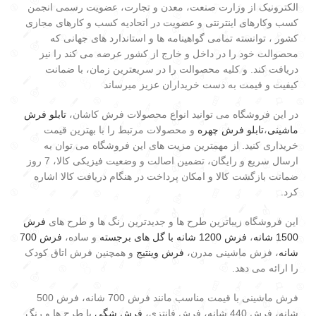
الکترونیک از وزارت صنعت، معدن و تجارت، عضویت رسمی انجمن
کسب وکارهای اینترنتی و عضویت در اتحادیه کسب و کارهای مجازی
کشور ، توانسته تمامی گواهینامه ها و استاندارد های جهانی که
محصوالت خود را در داخل و خارج از کشور عرضه می کند را نیز
دریافت کند. و کلیه محصوالت را در سریعترین زمان، با ضمانت
کیفیت و قیمت به دست خریداران عزیز میرساند
در این فروشگاه می توانید انواع محصولات فرش کاشان،
تابلو فرش
ماشینی
،
تابلو فرش چهره
و محصولات مرتبط را با بهترین قیمت
خریداری کنید. از مهمترین مزیت های این فروشگاه می توان به
ارسال سریع و رایگان، تضمین اصالت و وضعیت فیزیکی کالا، 7 روز
ضمانت بازگشت کالا و امکان پرداخت در هنگام دریافت کالا اشاره
کرد.
این فروشگاه زیباترین طرح ها و جدیدترین رنگ ها و طرح های
فرش
1500 شانه
،
فرش 1200 شانه با گل های برجسته
و ساده،
فرش 700
شانه
، فرش ماشینی مدرن،
فرش وینتیج
و همچنین فرش اتاق کودک
را ارائه می دهد.
فرش ماشینی با قیمت مناسب مانند فرش 700 شانه، فرش 500
شانه، فرش 440 شانه، فرش فانتزی،
فرش شگی
با طرح ها و رنگ