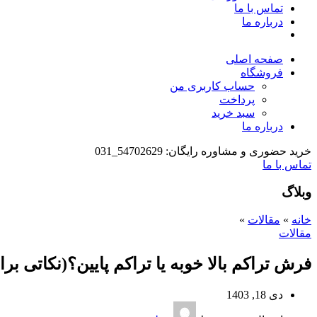
تماس با ما
درباره ما
صفحه اصلی
فروشگاه
حساب کاربری من
پرداخت
سبد خرید
درباره ما
خرید حضوری و مشاوره رایگان: 54702629_031
تماس با ما
وبلاگ
خانه
»
مقالات
»
مقالات
فرش تراکم بالا خوبه یا تراکم پایین؟(نکاتی 
دی 18, 1403