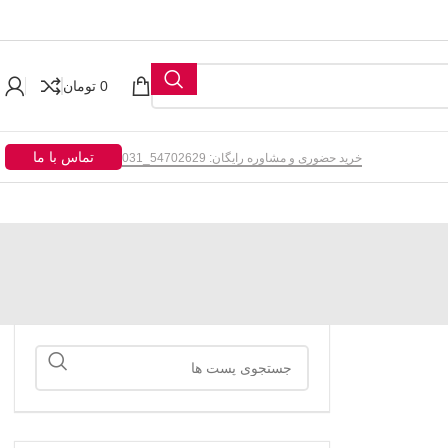
0
تومان
تماس با ما
خرید حضوری و مشاوره رایگان: 54702629_031