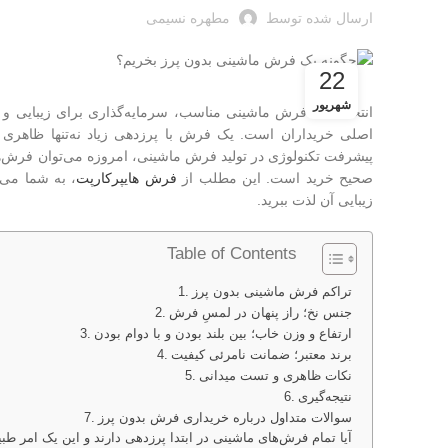
ارسال شده توسط
مطهره نسیمی
22
شهریور
انتخاب یک فرش ماشینی مناسب، سرمایه‌گذاری برای زیبایی و
اصلی خریداران است. یک فرش با پرزدهی زیاد نه‌تنها ظاهری نام
پیشرفت تکنولوژی در تولید فرش ماشینی، امروزه می‌توان فرش‌های
صحیح خرید است. این مطلب از
فرش هایپرکارپت
، به شما می‌
زیبایی آن لذت ببرید.
Table of Contents
تراکم فرش ماشینی بدون پرز
جنس نخ؛ راز پنهان در لمسِ فرش
ارتفاع و وزن خاب؛ بین بلند بودن و با دوام بودن
برند معتبر؛ ضمانت نامرئی کیفیت
نکات ظاهری و تست میدانی
نتیجه‌گیری
سوالات متداول درباره خریداری فرش بدون پرز
1- آیا تمام فرش‌های ماشینی در ابتدا پرزدهی دارند و این یک امر 