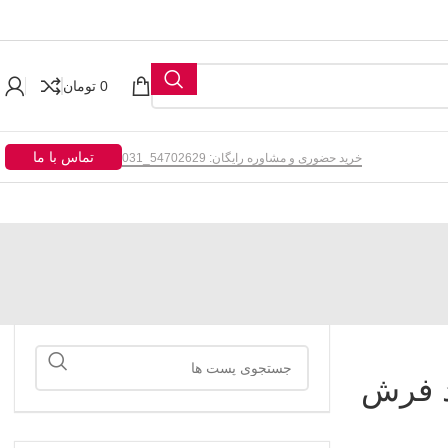
0
تومان
تماس با ما
خرید حضوری و مشاوره رایگان: 54702629_031
د فرش