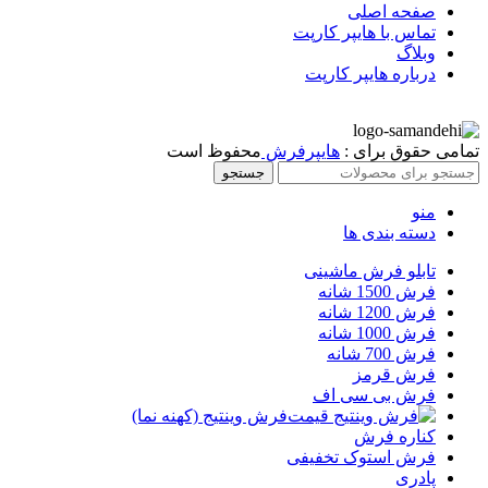
صفحه اصلی
تماس با هایپر کارپت
وبلاگ
درباره هایپر کارپت
تمامی حقوق برای :
هایپرفرش
محفوظ است
جستجو
منو
دسته بندی ها
تابلو فرش ماشینی
فرش 1500 شانه
فرش 1200 شانه
فرش 1000 شانه
فرش 700 شانه
فرش قرمز
فرش بی سی اف
فرش وینتیج (کهنه نما)
کناره فرش
فرش استوک تخفیفی
پادری