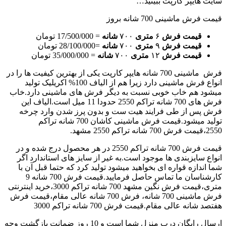
سایت هایپر کارپت ببینید…
قیمت فرش ماشینی 700 شانه بروز
قیمت فرش
۶
متری
۷۰۰
شانه
= 17/500/000 تومان
قیمت فرش
۹
متری
۷۰۰
شانه
=28/100/000 تومان
قیمت فرش
۱۲
متری
۷۰۰
شانه
= 35/000/000 تومان
فرش ماشینی 700 شانه هایپر کارپت یکی از بهترین کیفیت ها را در
انواع فرش ماشینی دارد زیرا هم از الیاف 100% اکریلیک تولید
میشود هم خاب خوبی نسبت به دیگر فرش های ماشینی دارد.خاب
فرش های 700 شانه تراکم 2550 حدودا 11 میل است.الیاف این
فرش پس از طی فرایند هیت ست و بدون پرز شدن وارد چرخه
تولید میشود.قیمت فرش ماشینی کاشان 700 شانه تراکم
2550،قیمت فرش 700 شانه تراکم 2550 مشهد.
قیمت فرش 700 شانه تراکم 2550 در هر محصول درج شده و در
انواع سایزبندی ها موجود است.به غیر از سایز های استاندارد اگر
شما اندازه قواره ای بخواهید میشود تولید کرد که حتما قبل آن با
کارشناسان ما تماس حاصل فرمایید.قیمت فرش 700 شانه 9
متری،قیمت فرش نگین مشهد 700 شانه تراکم 3000،خرید اینترنتی
فرش ماشینی 700 شانه، فرش 700 شانه عالی مقام،قیمت فرش
هفتصد شانه عالی مقام.قیمت فرش 700 شانه تراکم 3000
ارسال رایگان درب منزل شما است و 10 روز ضمانت بازگشت وجه