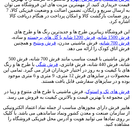
قیمت خریداری کنید. از مهمترین مزیت های این فروشگاه می توان
به ارسال سریع و رایگان، تضمین اصالت و وضعیت فیزیکی کالا، 7
روز ضمانت بازگشت کالا و امکان پرداخت در هنگام دریافت کالا
اشاره کرد.
این فروشگاه زیباترین طرح ها و جدیدترین رنگ ها و طرح های
فرش 1500 شانه
،
فرش 1200 شانه با گل های برجسته
و ساده،
فرش 700 شانه
، فرش ماشینی مدرن،
فرش وینتیج
و همچنین
فرش اتاق کودک را ارائه می دهد.
فرش ماشینی با قیمت مناسب مانند فرش 700 شانه، فرش 500
شانه، فرش 440 شانه، فرش فانتزی،
فرش شگی
با طرح ها و رنگ
های با کیفیت و به روز در اختیار خریداران قرار می گیرد. تمامی این
محصولات در سایزهای فرش 12 متری، 9 متری و 6 متری موجود
بوده و در سایزهای سفارشی قابل بافت هستند.
فرش های تک و استوک
، فرش ماشینی با طرح های متنوع و زیبا در
این مجموعه با بهترین قیمت و بالاترین کیفیت به فروش می رسد.
هایپر فرش دارای مجوزهای مناسب از جمله نماد اعتماد الکترونیکی
از سازمان صنعت و معدن کشور ونماد ساماندهی می باشد. با کلیک
بر روی نمادها می توانید هویت و آدرس محل فیزیکی فروشگاه را
مشاهده کنید.