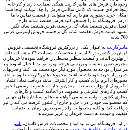
وجود دارد.فرش های هایپر کارپت همگی ضمانت دارند و کارخانه
اینجا افرادی هستند که کامل سالمی فرش را چک میکنند.اینجا شما
امکان خرید حضوری هم دارید که میتوانید از قسمت تماس با ما
آدرس فروشگاه ما را جستجو کنید.فرش هفتصد شانه طرح
افشان،فرش هفتصد شانه گل برجسته،فرش هفتصد شانه نگین
مشهد قیمت،فرش هفتصد شانه گل برجسته،فروش اینترنتی فرش
700 شانه.
هایپرکارپت
به عنوان یکی از بزرگترین فروشگاه تخصصی فروش
فرش در کشور، در کنار تنوع محصولات، ضمانت ۲۴ ماهه، استفاده
از بهترین الیاف و کیفیت بینظیر محیطی را فراهم نموده تا خریداران
محترم ضمن مقایسه و بررسی هرچه بهتر، بتوانند با خیال آسوده و با
هر میزان بودجه به محصول مورد نیاز خود دست پیدا کنند و تجربهای
شیرین از خرید خود داشته باشند. مجموعه هایپرکارپت عالوه بر اخذ
مجوزهای الزم برای کسب و کار اینترنتی مانند دریافت نماد اعتماد
الکترونیک از وزارت صنعت، معدن و تجارت، عضویت رسمی انجمن
کسب وکارهای اینترنتی و عضویت در اتحادیه کسب و کارهای
مجازی کشور ، توانسته تمامی گواهینامه ها و استاندارد های جهانی
که محصوالت خود را در داخل و خارج از کشور عرضه می کند را نیز
دریافت کند. و کلیه محصوالت را در سریعترین زمان، با ضمانت
کیفیت و قیمت به دست خریداران عزیز میرساند
در این فروشگاه می توانید انواع محصولات فرش کاشان،
تابلو
فرش ماشینی
،
تابلو فرش چهره
و محصولات مرتبط را با بهترین