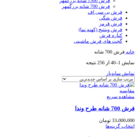
فرش 1500 شانه بزرگمهر
فرش 700 شانه بزرگمهر
فرش بی سی اف
فرش شگی
فرش قرمز
فرش وینتیج (کهنه نما)
کناره فرش
گجت های فرش ماشینی
خانه
فرش 700 شانه
نمایش 1–40 از 256 نتیجه
نمایش سایدبار
مقایسه
مشاهده سریع
فرش 700 شانه طرح وندا
33،000،000
تومان
انتخاب گزینه‌ها