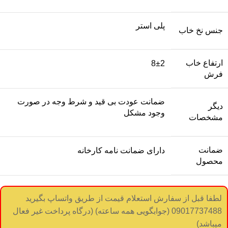
پلی استر
جنس نخ خاب
ارتفاع خاب
8±2
فرش
ضمانت عودت بی قید و شرط وجه در صورت
دیگر
وجود مشکل
مشخصات
ضمانت
دارای ضمانت نامه کارخانه
محصول
لطفا قبل از سفارش استعلام قیمت از طریق واتساپ بگیرید
09017737488 (جوابگویی همه ساعته) (درگاه پرداخت غیر فعال
میباشد)