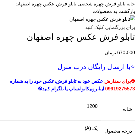
خانه
تابلو فرش چهره شخصی
تابلو فرش عکس چهره اصفهان
بازگشت به محصولات
برای بزرگنمایی کلیک کنید
تابلو فرش عکس چهره اصفهان
670،000
تومان
⭐با ارسال رایگان درب منزل
☢️برای سفارش
عکس خود به تابلو فرش،عکس خود را به شماره
09919275573
ایتا،روبیکا،
واتساپ یا تلگرام کنید☢️
1200
شانه
یک (A)
درجه محصول