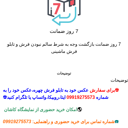
7 روز ضمانت
7 روز ضمانت بازگشت وجه به شرط سالم نبودن فرش و تابلو
فرش ماشینی
توضیحات
توضیحات
☢️برای سفارش
عکس خود به تابلو فرش چهره،عکس خود را به
شماره
09919275573
ایتا،روبیکا،
واتساپ یا تلگرام کنید☢️
🌎
امکان خرید حضوری از نمایشگاه کاشان
☎️
شماره تماس برای خرید حضوری و راهنمایی:
09919275573