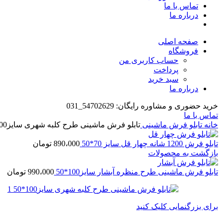
تماس با ما
درباره ما
صفحه اصلی
فروشگاه
حساب کاربری من
پرداخت
سبد خرید
درباره ما
خرید حضوری و مشاوره رایگان: 54702629_031
تماس با ما
خانه
تابلو فرش ماشینی
تابلو فرش ماشینی طرح کلبه شهری سایز100*50
تابلو فرش 1200 شانه چهار قل سایز 70*50
890،000
تومان
بازگشت به محصولات
تابلو فرش ماشینی طرح منظره آبشار سایز100*50
990،000
تومان
برای بزرگنمایی کلیک کنید