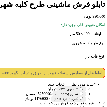
تابلو فرش ماشینی طرح کلبه شهری سای
990،000
تومان
امکان تعویض قاب وجود دارد
ابعاد
100 × 50 متر
نوع طرح
کلبه شهری
نوع قاب
باران
لطفا قبل از سفارش استعلام قیمت از طریق واتساپ بگیرید 09017737488 (جوابگویی همه ساعته) (درگاه پرداخت غیر فعال میباشد)
*
سایز مورد نظر را انتخاب کنید
تومان
12 متری (4*3)
-15250000 تومان
4متری (2.25*1.5)
-14760000 تومان
کناره 4 متری (4*1)
۱۰٪ از قیمت تمام شده فرش پرداخت کنید