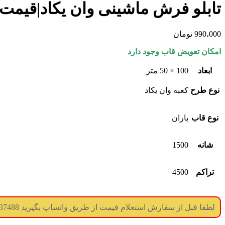
تابلو فرش ماشینی وان یکاد|قیمت 
990،000
تومان
امکان تعویض قاب وجود دارد
ابعاد
100 × 50 متر
نوع طرح
کعبه وان یکاد
نوع قاب
باران
شانه
1500
تراکم
4500
لطفا قبل از سفارش استعلام قیمت از طریق واتساپ بگیرید 09017737488 (جوابگویی همه ساعته) (درگاه پرداخت غیر فعال میباشد)