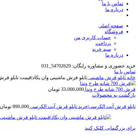
تماس با ما
درباره ما
صفحه اصلی
فروشگاه
حساب کاربری من
پرداخت
سبد خرید
درباره ما
خرید حضوری و مشاوره رایگان: 54702629_031
تماس با ما
خانه
تابلو فرش ماشینی
تابلو فرش ماشینی وان یکاد|قیمت تابلو فرش
فرش 700 شانه طرح وندا
33،000،000
تومان
بازگشت به محصولات
تابلو فرش آیت الکرسی|خرید تابلو فرش آیت الکرسی
890،000
تومان
برای بزرگنمایی کلیک کنید