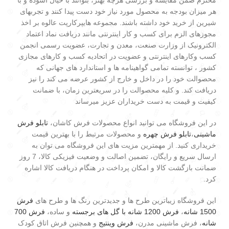
محترم ضمن مقایسه و بررسی هرچه بهتر، بتوانند با خیال آسوده و با
هر میزان بودجه به محصول مورد نیاز خود دست پیدا کنند و تجربهای
شیرین از خرید خود داشته باشند. مجموعه هایپرکارپت عالوه بر اخذ
مجوزهای الزم برای کسب و کار اینترنتی مانند دریافت نماد اعتماد
الکترونیک از وزارت صنعت، معدن و تجارت، عضویت رسمی انجمن
کسب وکارهای اینترنتی و عضویت در اتحادیه کسب و کارهای مجازی
کشور ، توانسته تمامی گواهینامه ها و استاندارد های جهانی که
محصوالت خود را در داخل و خارج از کشور عرضه می کند را نیز
دریافت کند. و کلیه محصوالت را در سریعترین زمان، با ضمانت
کیفیت و قیمت به دست خریداران عزیز میرساند
در این فروشگاه می توانید انواع محصولات فرش کاشان،
تابلو فرش
ماشینی
،
تابلو فرش چهره
و محصولات مرتبط را با بهترین قیمت
خریداری کنید. از مهمترین مزیت های این فروشگاه می توان به
ارسال سریع و رایگان، تضمین اصالت و وضعیت فیزیکی کالا، 7 روز
ضمانت بازگشت کالا و امکان پرداخت در هنگام دریافت کالا اشاره
کرد.
این فروشگاه زیباترین طرح ها و جدیدترین رنگ ها و طرح های
فرش
1500 شانه
،
فرش 1200 شانه با گل های برجسته
و ساده،
فرش 700
شانه
، فرش ماشینی مدرن،
فرش وینتیج
و همچنین فرش اتاق کودک