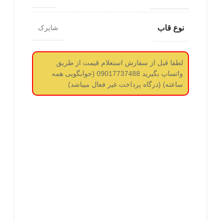
نوع قاب
شاپرک
لطفا قبل از سفارش استعلام قیمت از طریق
واتساپ بگیرید 09017737488 (جوابگویی همه
ساعته) (درگاه پرداخت غیر فعال میباشد)