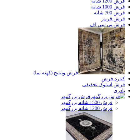
فرش 1200 شانه
فرش 1000 شانه
فرش 700 شانه
فرش قرمز
فرش بی سی اف
فرش وینتیج (کهنه نما)
کناره فرش
فرش استوک تخفیفی
پادری
فرش بزرگمهر
فرش 1500 شانه بزرگمهر
فرش 1200 شانه بزرگمهر