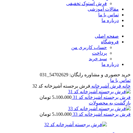
فرش استوک تخفیفی
مقالات آموزشی
تماس با ما
درباره ما
صفحه اصلی
فروشگاه
حساب کاربری من
پرداخت
سبد خرید
درباره ما
خرید حضوری و مشاوره رایگان: 54702629_031
تماس با ما
خانه
فرش آشپرخانه
فرش برجسته آشپزخانه کد 32
فرش برجسته آشپزخانه کد 31
5،100،000
تومان
بازگشت به محصولات
فرش برجسته آشپزخانه کد 33
5،100،000
تومان