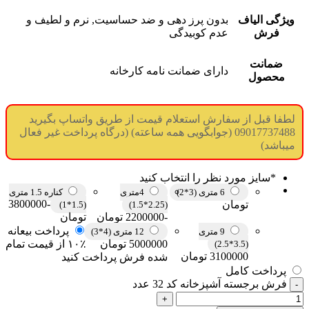
ویژگی الیاف
بدون پرز دهی و ضد حساسیت, نرم و لطیف و
فرش
عدم کوبیدگی
ضمانت
دارای ضمانت نامه کارخانه
محصول
لطفا قبل از سفارش استعلام قیمت از طریق واتساپ بگیرید
09017737488 (جوابگویی همه ساعته) (درگاه پرداخت غیر فعال
میباشد)
*
سایز مورد نظر را انتخاب کنید
6 متری (3*2)
4متری
کناره 1.5 متری
-3800000
تومان
(1.5*1)
(2.25*1.5)
-2200000 تومان
تومان
پرداخت بیعانه
9 متری
12 متری (4*3)
5000000 تومان
۱۰٪ از قیمت تمام
(3.5*2.5)
3100000 تومان
شده فرش پرداخت کنید
پرداخت کامل
فرش برجسته آشپزخانه کد 32 عدد