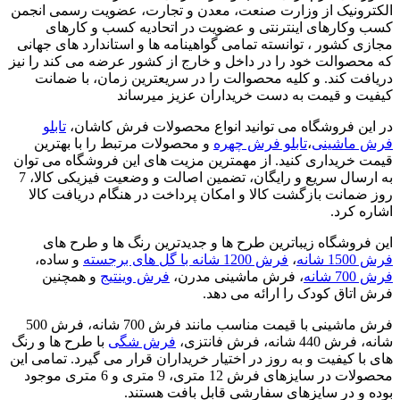
الکترونیک از وزارت صنعت، معدن و تجارت، عضویت رسمی انجمن
کسب وکارهای اینترنتی و عضویت در اتحادیه کسب و کارهای
مجازی کشور ، توانسته تمامی گواهینامه ها و استاندارد های جهانی
که محصوالت خود را در داخل و خارج از کشور عرضه می کند را نیز
دریافت کند. و کلیه محصوالت را در سریعترین زمان، با ضمانت
کیفیت و قیمت به دست خریداران عزیز میرساند
در این فروشگاه می توانید انواع محصولات فرش کاشان،
تابلو
فرش ماشینی
،
تابلو فرش چهره
و محصولات مرتبط را با بهترین
قیمت خریداری کنید. از مهمترین مزیت های این فروشگاه می توان
به ارسال سریع و رایگان، تضمین اصالت و وضعیت فیزیکی کالا، 7
روز ضمانت بازگشت کالا و امکان پرداخت در هنگام دریافت کالا
اشاره کرد.
این فروشگاه زیباترین طرح ها و جدیدترین رنگ ها و طرح های
فرش 1500 شانه
،
فرش 1200 شانه با گل های برجسته
و ساده،
فرش 700 شانه
، فرش ماشینی مدرن،
فرش وینتیج
و همچنین
فرش اتاق کودک را ارائه می دهد.
فرش ماشینی با قیمت مناسب مانند فرش 700 شانه، فرش 500
شانه، فرش 440 شانه، فرش فانتزی،
فرش شگی
با طرح ها و رنگ
های با کیفیت و به روز در اختیار خریداران قرار می گیرد. تمامی این
محصولات در سایزهای فرش 12 متری، 9 متری و 6 متری موجود
بوده و در سایزهای سفارشی قابل بافت هستند.