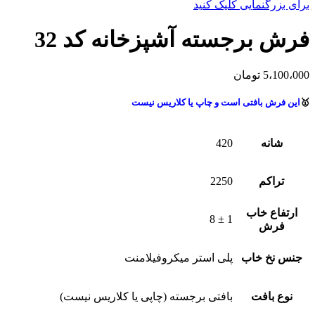
برای بزرگنمایی کلیک کنید
فرش برجسته آشپزخانه کد 32
5،100،000
تومان
🥇
این فرش بافتی است و چاپ یا کلاریس نیست
شانه
420
تراکم
2250
ارتفاع خاب
1 ± 8
فرش
جنس نخ خاب
پلی استر میکروفیلامنت
نوع بافت
بافتی برجسته (چاپی یا کلاریس نیست)