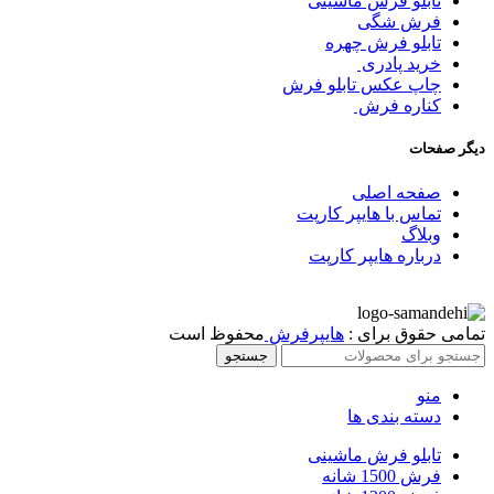
تابلو فرش ماشینی
فرش شگی
تابلو فرش چهره
خرید پادری
چاپ عکس تابلو فرش
کناره فرش
دیگر صفحات
صفحه اصلی
تماس با هایپر کارپت
وبلاگ
درباره هایپر کارپت
تمامی حقوق برای :
هایپرفرش
محفوظ است
جستجو
منو
دسته بندی ها
تابلو فرش ماشینی
فرش 1500 شانه