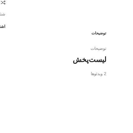
شنا
اشت
توضیحات
توضیحات
لیست‌پخش
2 ویدئوها