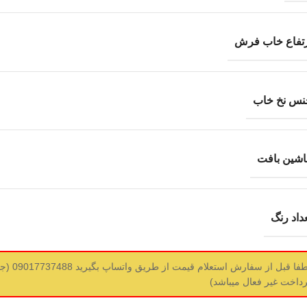
رتفاع خاب فرش
نس نخ خاب
اشین بافت
داد رنگ
لطفا قبل ا
رداخت غیر فعال میباشد)