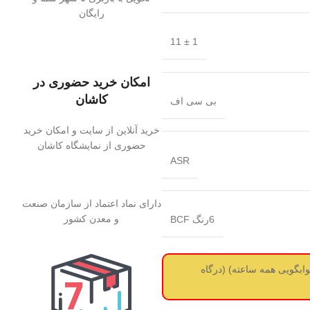
رایگان
1 ± 11
امکان خرید حضوری در
کاشان
بی سی اف
خرید آنلاین از سایت و امکان خرید
حضوری از نمایشگاه کاشان
ASR
دارای نماد اعتماد از سازمان صنعت
و معدن کشور
6رنگ BCF
ز سفارش استعلام قیمت از طریق واتساپ بگیرید 09017737488 (جوابگویی همه ساعته) (درگاه