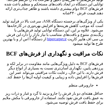
توانایی این دستگاه در ایجاد بافت‌های مستحکم و منظم باعث شده
فرش‌های BCF دوام بیشتری داشته باشند و ظاهر جذاب‌تری ارائه
دهند.قیمت فرش ۴۴۰شانه
یکی از ویژگی‌های برجسته دستگاه ASR، سرعت بالا در فرآیند تولید
است که موجب کاهش هزینه‌ها و افزایش بهره‌وری در کارخانه‌ها
می‌شود. علاوه بر این، این دستگاه توانایی تولید فرش‌هایی با
رنگ‌بندی متنوع و بافت‌های متناسب با نیاز بازار را دارد.این فرش
بی سی اف هایپر کارپت
hipercarpet.ir
از دستگاه آ اس ار و با بهترین
طرح ها تولید میشود
نکات مراقبت و نگهداری از فرش‌های
BCF
فرش‌های BCF به دلیل ویژگی‌هایی مانند مقاومت در برابر لکه و
پرزدهی پایین، نگهداری آسان‌تری نسبت به بسیاری از انواع دیگر
فرش دارند. با این حال، رعایت نکات مراقبتی می‌تواند عمر این
فرش‌ها را افزایش داده و زیبایی و کیفیت اولیه آن‌ها را حفظ کند.
جاروبرقی منظم
حداقل هفته‌ای دو بار فرش را جارو بزنید تا گرد و غبار و ذرات ریز
به عمق بافت فرش نفوذ نکنند. استفاده از جاروبرقی با مکش ملایم
برای حفظ بافت فرش توصیه می‌شود.