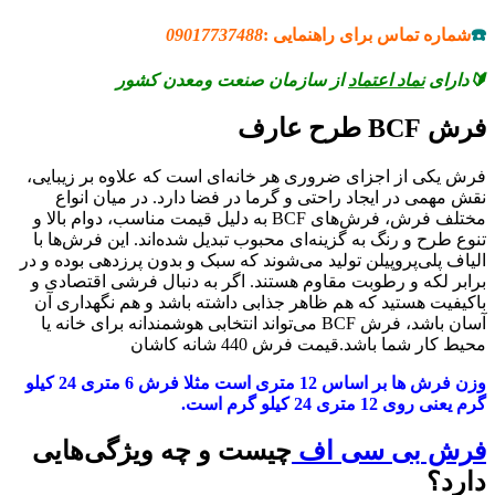
☎️
شماره تماس برای راهنمایی :
09017737488
🔰دارای
نماد اعتماد
از سازمان صنعت ومعدن کشور
فرش BCF طرح عارف
فرش یکی از اجزای ضروری هر خانه‌ای است که علاوه بر زیبایی،
نقش مهمی در ایجاد راحتی و گرما در فضا دارد. در میان انواع
مختلف فرش، فرش‌های BCF به دلیل قیمت مناسب، دوام بالا و
تنوع طرح و رنگ به گزینه‌ای محبوب تبدیل شده‌اند. این فرش‌ها با
الیاف پلی‌پروپیلن تولید می‌شوند که سبک و بدون پرزدهی بوده و در
برابر لکه و رطوبت مقاوم هستند. اگر به دنبال فرشی اقتصادی و
باکیفیت هستید که هم ظاهر جذابی داشته باشد و هم نگهداری آن
آسان باشد، فرش BCF می‌تواند انتخابی هوشمندانه برای خانه یا
محیط کار شما باشد.قیمت فرش 440 شانه کاشان
وزن فرش ها بر اساس 12 متری است مثلا فرش 6 متری 24 کیلو
گرم یعنی روی 12 متری 24 کیلو گرم است.
فرش
بی سی اف
چیست و چه ویژگی‌هایی
دارد؟