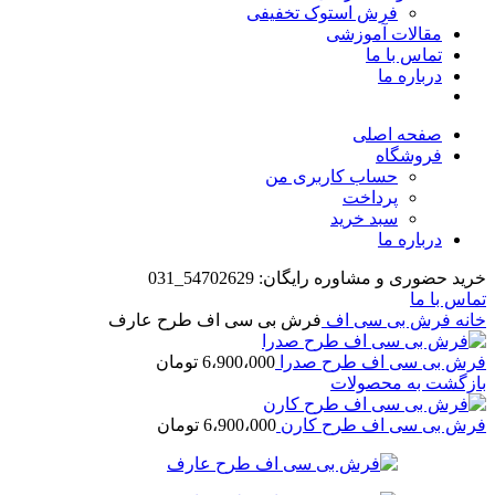
فرش استوک تخفیفی
مقالات آموزشی
تماس با ما
درباره ما
صفحه اصلی
فروشگاه
حساب کاربری من
پرداخت
سبد خرید
درباره ما
خرید حضوری و مشاوره رایگان: 54702629_031
تماس با ما
خانه
فرش بی سی اف
فرش بی سی اف طرح عارف
فرش بی سی اف طرح صدرا
6،900،000
تومان
بازگشت به محصولات
فرش بی سی اف طرح کارن
6،900،000
تومان