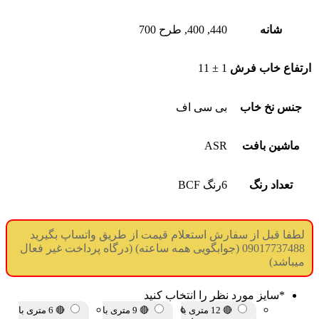
شانه
440, 400, طرح 700
ارتفاع خاب فرش
1 ± 11
جنس نخ خاب
بی سی اف
ماشین بافت
ASR
تعداد رنگ
6رنگ BCF
لطفا قبل از سفارش استعلام قیمت از طریق واتساپ بگیرید
09017737488 (جوابگویی همه ساعته) (درگاه پرداخت غیر فعال
میباشد)
*
سایز مورد نظر را انتخاب کنید
🔴 12 متری با
🔴 9 متری با
🔴 6 متری با