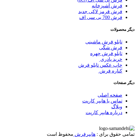
فرش آشپزخانه
فرش قرمز لاکی جدید
فرش 700 بی سی اف
دیگر محصولات
تابلو فرش ماشینی
فرش شگی
تابلو فرش چهره
خرید پادری
چاپ عکس تابلو فرش
کناره فرش
دیگر صفحات
صفحه اصلی
تماس با هایپر کارپت
وبلاگ
درباره هایپر کارپت
تمامی حقوق برای :
هایپرفرش
محفوظ است