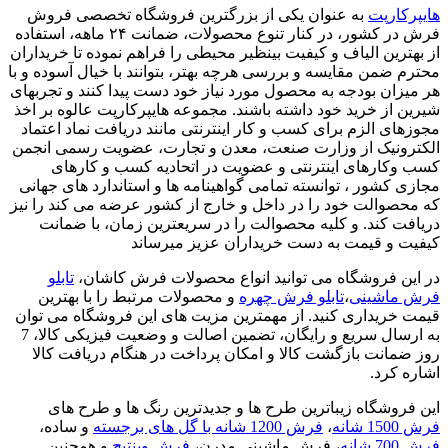
هایپرکارپت
به عنوان یکی از بزرگترین فروشگاه تخصصی فروش
فرش در کشور، در کنار تنوع محصولات، ضمانت ۲۴ ماهه، استفاده
از بهترین الیاف و کیفیت بینظیر محیطی را فراهم نموده تا خریداران
محترم ضمن مقایسه و بررسی هرچه بهتر، بتوانند با خیال آسوده و با
هر میزان بودجه به محصول مورد نیاز خود دست پیدا کنند و تجربهای
شیرین از خرید خود داشته باشند. مجموعه هایپرکارپت عالوه بر اخذ
مجوزهای الزم برای کسب و کار اینترنتی مانند دریافت نماد اعتماد
الکترونیک از وزارت صنعت، معدن و تجارت، عضویت رسمی انجمن
کسب وکارهای اینترنتی و عضویت در اتحادیه کسب و کارهای
مجازی کشور ، توانسته تمامی گواهینامه ها و استاندارد های جهانی
که محصوالت خود را در داخل و خارج از کشور عرضه می کند را نیز
دریافت کند. و کلیه محصوالت را در سریعترین زمان، با ضمانت
کیفیت و قیمت به دست خریداران عزیز میرساند
در این فروشگاه می توانید انواع محصولات فرش کاشان،
تابلو
فرش ماشینی
،
تابلو فرش چهره
و محصولات مرتبط را با بهترین
قیمت خریداری کنید. از مهمترین مزیت های این فروشگاه می توان
به ارسال سریع و رایگان، تضمین اصالت و وضعیت فیزیکی کالا، 7
روز ضمانت بازگشت کالا و امکان پرداخت در هنگام دریافت کالا
اشاره کرد.
این فروشگاه زیباترین طرح ها و جدیدترین رنگ ها و طرح های
فرش 1500 شانه
،
فرش 1200 شانه با گل های برجسته
و ساده،
فرش 700 شانه
، فرش ماشینی مدرن،
فرش وینتیج
و همچنین