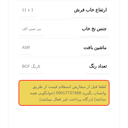
ارتفاع خاب فرش
1 ± 11
جنس نخ خاب
بی سی اف
ماشین بافت
ASR
تعداد رنگ
6رنگ BCF
لطفا قبل از سفارش استعلام قیمت از طریق
واتساپ بگیرید 09017737488 (جوابگویی همه
ساعته) (درگاه پرداخت غیر فعال میباشد)