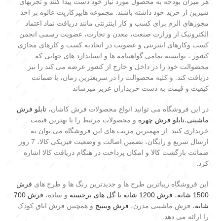
هر میزان بودجه به محصول مورد نیاز خود دست پیدا کنند و تجربهای
شیرین از خرید خود داشته باشند. مجموعه هایپرکارپت عالوه بر اخذ
مجوزهای الزم برای کسب و کار اینترنتی مانند دریافت نماد اعتماد
الکترونیک از وزارت صنعت، معدن و تجارت، عضویت رسمی انجمن
کسب وکارهای اینترنتی و عضویت در اتحادیه کسب و کارهای مجازی
کشور ، توانسته تمامی گواهینامه ها و استاندارد های جهانی که
محصوالت خود را در داخل و خارج از کشور عرضه می کند را نیز
دریافت کند. و کلیه محصوالت را در سریعترین زمان، با ضمانت
کیفیت و قیمت به دست خریداران عزیز میرساند
در این فروشگاه می توانید انواع محصولات فرش کاشان،
تابلو فرش
ماشینی
،
تابلو فرش چهره
و محصولات مرتبط را با بهترین قیمت
خریداری کنید. از مهمترین مزیت های این فروشگاه می توان به
ارسال سریع و رایگان، تضمین اصالت و وضعیت فیزیکی کالا، 7 روز
ضمانت بازگشت کالا و امکان پرداخت در هنگام دریافت کالا اشاره
کرد.
این فروشگاه زیباترین طرح ها و جدیدترین رنگ ها و طرح های
فرش
1500 شانه
،
فرش 1200 شانه با گل های برجسته
و ساده،
فرش 700
شانه
، فرش ماشینی مدرن،
فرش وینتیج
و همچنین فرش اتاق کودک
را ارائه می دهد.