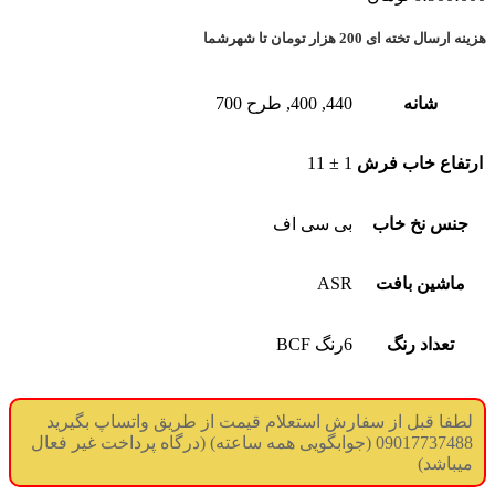
هزینه ارسال تخته ای 200 هزار تومان تا شهرشما
شانه
440, 400, طرح 700
ارتفاع خاب فرش
1 ± 11
جنس نخ خاب
بی سی اف
ماشین بافت
ASR
تعداد رنگ
6رنگ BCF
لطفا قبل از سفارش استعلام قیمت از طریق واتساپ بگیرید
09017737488 (جوابگویی همه ساعته) (درگاه پرداخت غیر فعال
میباشد)