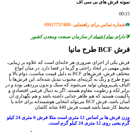
نمونه فرش های بی سی اف
00:15
☎️
شماره تماس برای راهنمایی :
09017737488
🔰دارای
نماد اعتماد
از سازمان صنعت ومعدن کشور
فرش BCF طرح مانیا
فرش یکی از اجزای ضروری هر خانه‌ای است که علاوه بر زیبایی،
نقش مهمی در ایجاد راحتی و گرما در فضا دارد. در میان انواع
مختلف فرش، فرش‌های BCF به دلیل قیمت مناسب، دوام بالا و
تنوع طرح و رنگ به گزینه‌ای محبوب تبدیل شده‌اند. این فرش‌ها با
الیاف پلی‌پروپیلن تولید می‌شوند که سبک و بدون پرزدهی بوده و در
برابر لکه و رطوبت مقاوم هستند. اگر به دنبال فرشی اقتصادی و
باکیفیت هستید که هم ظاهر جذابی داشته باشد و هم نگهداری آن
آسان باشد، فرش BCF می‌تواند انتخابی هوشمندانه برای خانه یا
محیط کار شما باشد.قیمت فرش 440 شانه کاشان
وزن فرش ها بر اساس 12 متری است مثلا فرش 6 متری 24 کیلو
گرم یعنی روی 12 متری 24 کیلو گرم است.