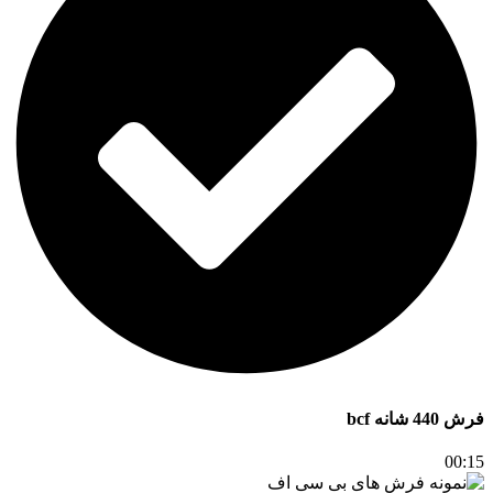
فرش 440 شانه bcf
00:15