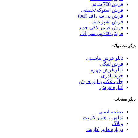
فرش 700 شانه
فرش استوک تخفیفی
فرش بی سی اف (bcf)
فرش آشپزخانه
فرش قرمز لاکی جدید
فرش 700 بی سی اف
دیگر محصولات
تابلو فرش ماشینی
فرش شگی
تابلو فرش چهره
خرید پادری
چاپ عکس تابلو فرش
کناره فرش
دیگر صفحات
صفحه اصلی
تماس با هایپر کارپت
وبلاگ
درباره هایپر کارپت