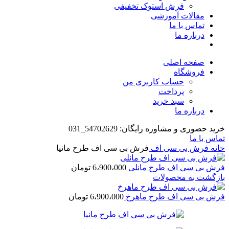
فرش استوک تخفیفی
مقالات آموزشی
تماس با ما
درباره ما
صفحه اصلی
فروشگاه
حساب کاربری من
پرداخت
سبد خرید
درباره ما
خرید حضوری و مشاوره رایگان: 54702629_031
تماس با ما
خانه
فرش بی سی اف
فرش بی سی اف طرح مانیا
فرش بی سی اف طرح مانلی
6،900،000
تومان
بازگشت به محصولات
فرش بی سی اف طرح ماهرخ
6،900،000
تومان