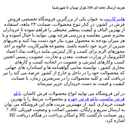
هزینه ارسال تخته ای 200 هزار تومان تا شهرشما
هایپرکارپت
به عنوان یکی از بزرگترین فروشگاه تخصصی فروش
فرش در کشور، در کنار تنوع محصولات، ضمانت ۲۴ ماهه، استفاده
از بهترین الیاف و کیفیت بینظیر محیطی را فراهم نموده تا خریداران
محترم ضمن مقایسه و بررسی هرچه بهتر، بتوانند با خیال آسوده و با
هر میزان بودجه به محصول مورد نیاز خود دست پیدا کنند و تجربهای
شیرین از خرید خود داشته باشند. مجموعه هایپرکارپت عالوه بر اخذ
مجوزهای الزم برای کسب و کار اینترنتی مانند دریافت نماد اعتماد
الکترونیک از وزارت صنعت، معدن و تجارت، عضویت رسمی انجمن
کسب وکارهای اینترنتی و عضویت در اتحادیه کسب و کارهای
مجازی کشور ، توانسته تمامی گواهینامه ها و استاندارد های جهانی
که محصوالت خود را در داخل و خارج از کشور عرضه می کند را نیز
دریافت کند. و کلیه محصوالت را در سریعترین زمان، با ضمانت
کیفیت و قیمت به دست خریداران عزیز میرساند
در این فروشگاه می توانید انواع محصولات فرش کاشان،
تابلو
فرش ماشینی
،
تابلو فرش چهره
و محصولات مرتبط را با بهترین
قیمت خریداری کنید. از مهمترین مزیت های این فروشگاه می توان
به ارسال سریع و رایگان، تضمین اصالت و وضعیت فیزیکی کالا، 7
روز ضمانت بازگشت کالا و امکان پرداخت در هنگام دریافت کالا
اشاره کرد.