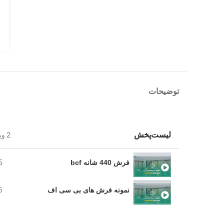
توضیحات
لیست‌پخش
2 ویدئوها
فرش 440 شانه bcf
5
نمونه فرش های بی سی اف
5