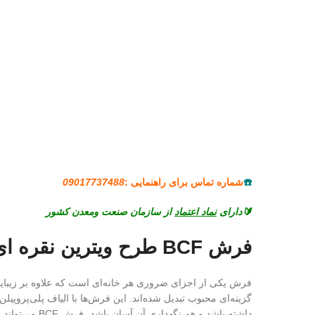
☎️
شماره تماس برای راهنمایی :
09017737488
🔰دارای
نماد اعتماد
از سازمان صنعت ومعدن کشور
فرش BCF طرح ویترین نقره ای
گزینه‌ای محبوب تبدیل شده‌اند. این فرش‌ها با الیاف پلی‌پروپ
داشته باشد و هم نگهداری آن آسان باشد، فرش BCF می‌تواند انتخابی هوشمندانه برای خانه یا محیط کار شما باشد.قیمت فرش 440 شانه کاشان