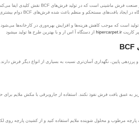
دستگاه ASR یکی از پیشرفته‌ترین ماشین‌آلات مورد 
 باعث شده فرش‌های BCF دوام بیشتری داشته باشند و ظاهر جذاب‌تری ارائه دهند.قیمت فرش ۴۴۰شانه
تگاه ASR، سرعت بالا در فرآیند تولید است که موجب کاهش هزینه‌ها و افزایش بهره‌وری در کارخانه
پر کارپت
hipercarpet.ir
از دستگاه آ اس ار و با بهترین طرح ها تولید میشود
ی
BCF
برابر لکه و پرزدهی پایین، نگهداری آسان‌تری نسبت به بسیاری از انواع دیگر فرش دا
ات ریز به عمق بافت فرش نفوذ نکنند. استفاده از جاروبرقی با مکش ملایم برا
یک پارچه مرطوب و محلول شوینده ملایم استفاده کنید و از کشیدن پارچه روی لک