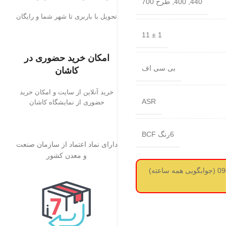
440, 400, طرح 700
تحویل با باربری تا شهر شما و رایگان
1 ± 11
امکان خرید حضوری در
بی سی اف
کاشان
خرید آنلاین از سایت و امکان خرید
ASR
حضوری از نمایشگاه کاشان
6رنگ BCF
دارای نماد اعتماد از سازمان صنعت
و معدن کشور
لطفا قبل از سفارش استعلام قیمت از طریق واتساپ بگیرید 09017737488 (جوابگویی همه ساعته)