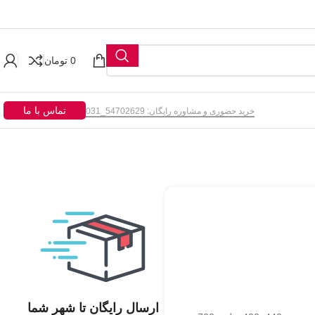
0
تومان
تماس با ما
خرید حضوری و مشاوره رایگان: 54702629_031
ارسال رایگان تا شهر شما