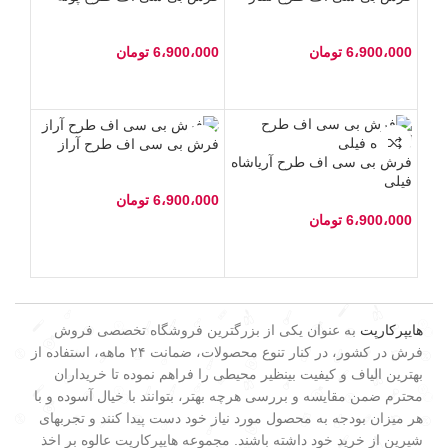
6،900،000
تومان
6،900،000
تومان
فرش بی سی اف طرح آراز
فرش بی سی اف طرح آریاشاه
فیلی
6،900،000
تومان
6،900،000
تومان
هایپرکارپت
به عنوان یکی از بزرگترین فروشگاه تخصصی فروش
فرش در کشور، در کنار تنوع محصولات، ضمانت ۲۴ ماهه، استفاده از
بهترین الیاف و کیفیت بینظیر محیطی را فراهم نموده تا خریداران
محترم ضمن مقایسه و بررسی هرچه بهتر، بتوانند با خیال آسوده و با
هر میزان بودجه به محصول مورد نیاز خود دست پیدا کنند و تجربهای
شیرین از خرید خود داشته باشند. مجموعه هایپرکارپت عالوه بر اخذ