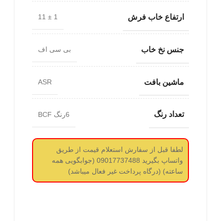
ارتفاع خاب فرش
1 ± 11
جنس نخ خاب
بی سی اف
ماشین بافت
ASR
تعداد رنگ
6رنگ BCF
لطفا قبل از سفارش استعلام قیمت از طریق
واتساپ بگیرید 09017737488 (جوابگویی همه
ساعته) (درگاه پرداخت غیر فعال میباشد)