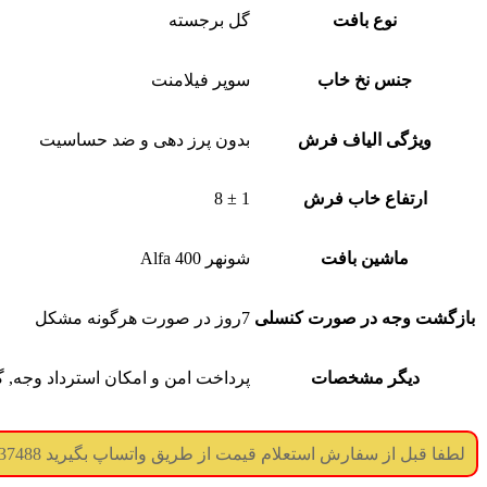
نوع بافت
گل برجسته
جنس نخ خاب
سوپر فیلامنت
ویژگی الیاف فرش
بدون پرز دهی و ضد حساسیت
ارتفاع خاب فرش
1 ± 8
ماشین بافت
شونهر Alfa 400
بازگشت وجه در صورت کنسلی
7روز در صورت هرگونه مشکل
دیگر مشخصات
پرداخت امن و امکان استرداد وجه, گ
لطفا قبل از سفارش استعلام قیمت از طریق واتساپ بگیرید 09017737488 (جوابگویی همه ساعته) (درگاه پرداخت غیر فعال میباشد)