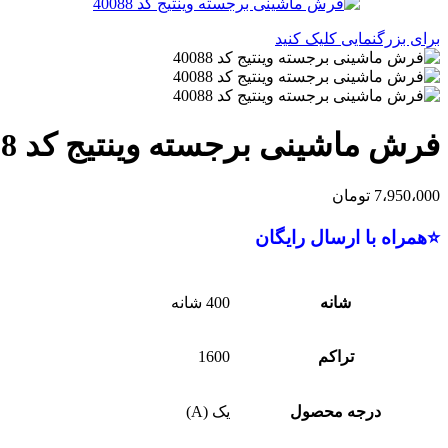
برای بزرگنمایی کلیک کنید
فرش ماشینی برجسته وینتیج کد 40088
7،950،000
تومان
⭐همراه با ارسال رایگان
شانه
400 شانه
تراکم
1600
درجه محصول
یک (A)