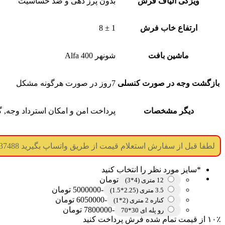
ویژگی الیاف فرش
بدون پرز دهی و ضد حساسیت
ارتفاع خاب فرش
1 ± 8
ماشین بافت
شونهر Alfa 400
بازگشت وجه در صورت کنسلی
7روز در صورت هرگونه مشکل
دیگر مشخصات
پرداخت امن و امکان استرداد وجه, گ
لطفا قبل از سفارش استعلام قیمت از طریق واتساپ بگیرید 09017737488 (جوابگویی همه ساعته) (درگاه پرداخت غیر فعال میباشد)
*
سایز مورد نظر را انتخاب کنید
تومان
12 متری (4*3)
-5000000 تومان
3.5 متری (2.25*1.5)
-6050000 تومان
کناره 2 متری (2*1)
-7800000 تومان
رو پله ای 30*70
۱۰٪ از قیمت تمام شده فرش پرداخت کنید