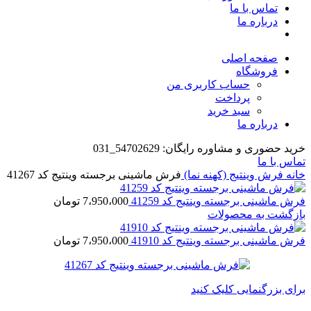
تماس با ما
درباره ما
صفحه اصلی
فروشگاه
حساب کاربری من
پرداخت
سبد خرید
درباره ما
خرید حضوری و مشاوره رایگان: 54702629_031
تماس با ما
خانه
فرش وینتیج (کهنه نما)
فرش ماشینی برجسته وینتیج کد 41267
فرش ماشینی برجسته وینتیج کد 41259
7،950،000
تومان
بازگشت به محصولات
فرش ماشینی برجسته وینتیج کد 41910
7،950،000
تومان
برای بزرگنمایی کلیک کنید