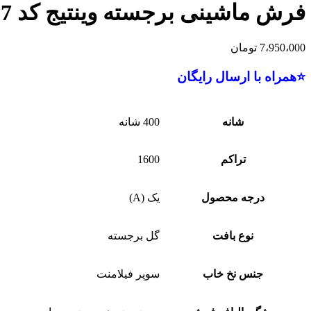
فرش ماشینی برجسته وینتیج کد 41267
7،950،000
تومان
⭐همراه با ارسال رایگان
شانه
400 شانه
تراکم
1600
درجه محصول
یک (A)
نوع بافت
گل برجسته
جنس نخ خاب
سوپر فیلامنت