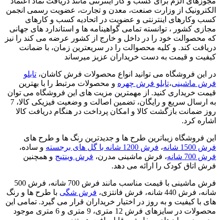
مجوزهای الزم برای کسب و کار اینترنتی مانند دریافت نماد اعتماد
الکترونیک از وزارت صنعت، معدن و تجارت، عضویت رسمی انجمن
کسب وکارهای اینترنتی و عضویت در اتحادیه کسب و کارهای
مجازی کشور ، توانسته تمامی گواهینامه ها و استاندارد های جهانی
که محصوالت خود را در داخل و خارج از کشور عرضه می کند را نیز
دریافت کند. و کلیه محصوالت را در سریعترین زمان، با ضمانت
کیفیت و قیمت به دست خریداران عزیز میرساند
در این فروشگاه می توانید انواع محصولات فرش کاشان،
تابلو
فرش ماشینی
،
تابلو فرش چهره
و محصولات مرتبط را با بهترین
قیمت خریداری کنید. از مهمترین مزیت های این فروشگاه می توان
به ارسال سریع و رایگان، تضمین اصالت و وضعیت فیزیکی کالا، 7
روز ضمانت بازگشت کالا و امکان پرداخت در هنگام دریافت کالا
اشاره کرد.
این فروشگاه زیباترین طرح ها و جدیدترین رنگ ها و طرح های
فرش 1500 شانه
،
فرش 1200 شانه با گل های برجسته
و ساده،
فرش 700 شانه
، فرش ماشینی مدرن،
فرش وینتیج
و همچنین
فرش اتاق کودک را ارائه می دهد.
فرش ماشینی با قیمت مناسب مانند فرش 700 شانه، فرش 500
شانه، فرش 440 شانه، فرش فانتزی،
فرش شگی
با طرح ها و رنگ
های با کیفیت و به روز در اختیار خریداران قرار می گیرد. تمامی این
محصولات در سایزهای فرش 12 متری، 9 متری و 6 متری موجود