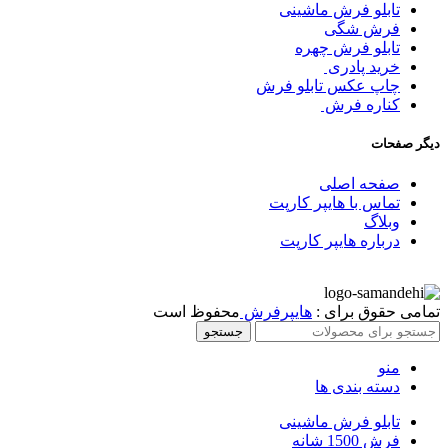
تابلو فرش ماشینی
فرش شگی
تابلو فرش چهره
خرید پادری
چاپ عکس تابلو فرش
کناره فرش
دیگر صفحات
صفحه اصلی
تماس با هایپر کارپت
وبلاگ
درباره هایپر کارپت
تمامی حقوق برای :
هایپرفرش
محفوظ است
جستجو
منو
دسته بندی ها
تابلو فرش ماشینی
فرش 1500 شانه