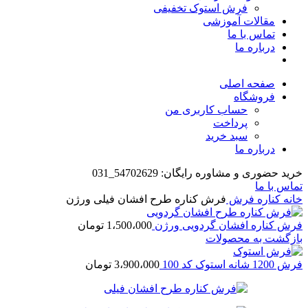
فرش استوک تخفیفی
مقالات آموزشی
تماس با ما
درباره ما
صفحه اصلی
فروشگاه
حساب کاربری من
پرداخت
سبد خرید
درباره ما
خرید حضوری و مشاوره رایگان: 54702629_031
تماس با ما
خانه
کناره فرش
فرش کناره طرح افشان فیلی ورژن
فرش کناره افشان گردویی ورژن
1،500،000
تومان
بازگشت به محصولات
فرش 1200 شانه استوک کد 100
3،900،000
تومان