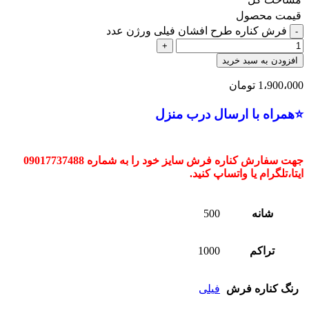
قیمت محصول
فرش کناره طرح افشان فیلی ورژن عدد
افزودن به سبد خرید
1،900،000
تومان
⭐همراه با ارسال درب منزل
جهت سفارش کناره فرش سایز خود را به شماره 09017737488
ایتا،تلگرام یا واتساپ کنید.
شانه
500
تراکم
1000
رنگ کناره فرش
فیلی