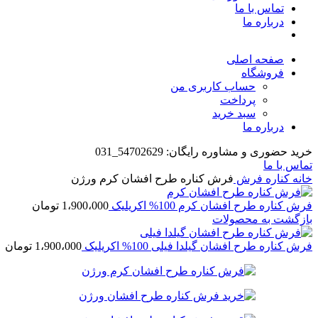
تماس با ما
درباره ما
صفحه اصلی
فروشگاه
حساب کاربری من
پرداخت
سبد خرید
درباره ما
خرید حضوری و مشاوره رایگان: 54702629_031
تماس با ما
خانه
کناره فرش
فرش کناره طرح افشان کرم ورژن
فرش کناره طرح افشان کرم 100% اکریلیک
1،900،000
تومان
بازگشت به محصولات
فرش کناره طرح افشان گیلدا فیلی 100% اکریلیک
1،900،000
تومان