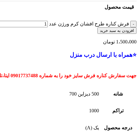
قیمت محصول
فرش کناره طرح افشان کرم ورژن عدد
افزودن به سبد خرید
1،500،000
تومان
⭐همراه با ارسال درب منزل
جهت سفارش کناره فرش سایز خود را به شماره 09017737488 ایتا،تلگرام یا واتساپ کنید.
شانه
500 دیزاین 700
تراکم
1000
درجه محصول
یک (A)