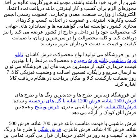
شیرین از خرید خود داشته باشند. مجموعه هایپرکارپت عالوه بر اخذ
مجوزهای الزم برای کسب و کار اینترنتی مانند دریافت نماد اعتماد
الکترونیک از وزارت صنعت، معدن و تجارت، عضویت رسمی انجمن
کسب وکارهای اینترنتی و عضویت در اتحادیه کسب و کارهای
مجازی کشور ، توانسته تمامی گواهینامه ها و استاندارد های جهانی
که محصوالت خود را در داخل و خارج از کشور عرضه می کند را نیز
دریافت کند. و کلیه محصوالت را در سریعترین زمان، با ضمانت
کیفیت و قیمت به دست خریداران عزیز میرساند
در این فروشگاه می توانید انواع محصولات فرش کاشان،
تابلو
فرش ماشینی
،
تابلو فرش چهره
و محصولات مرتبط را با بهترین
قیمت خریداری کنید. از مهمترین مزیت های این فروشگاه می توان
به ارسال سریع و رایگان، تضمین اصالت و وضعیت فیزیکی کالا، 7
روز ضمانت بازگشت کالا و امکان پرداخت در هنگام دریافت کالا
اشاره کرد.
این فروشگاه زیباترین طرح ها و جدیدترین رنگ ها و طرح های
فرش 1500 شانه
،
فرش 1200 شانه با گل های برجسته
و ساده،
فرش 700 شانه
، فرش ماشینی مدرن،
فرش وینتیج
و همچنین
فرش اتاق کودک را ارائه می دهد.
فرش ماشینی با قیمت مناسب مانند فرش 700 شانه، فرش 500
شانه، فرش 440 شانه، فرش فانتزی،
فرش شگی
با طرح ها و رنگ
های با کیفیت و به روز در اختیار خریداران قرار می گیرد. تمامی این