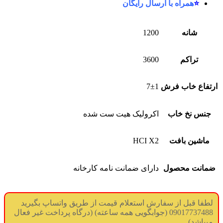
⭐
همراه با ارسال رایگان
شانه
1200
تراکم
3600
ارتفاع خاب فرش
7±1
جنس نخ خاب
اکرولیک هیت ست شده
ماشین بافت
HCI X2
ضمانت محصول
دارای ضمانت نامه کارخانه
لطفا قبل از سفارش استعلام قیمت از طریق واتساپ بگیرید
09017737488 (جوابگویی همه ساعته) (درگاه پرداخت غیر فعال
میباشد)