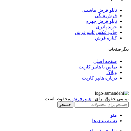
تابلو فرش ماشینی
فرش شگی
تابلو فرش چهره
خرید پادری
چاپ عکس تابلو فرش
کناره فرش
دیگر صفحات
صفحه اصلی
تماس با هایپر کارپت
وبلاگ
درباره هایپر کارپت
تمامی حقوق برای :
هایپرفرش
محفوظ است
جستجو
منو
دسته بندی ها
تابلو فرش ماشینی