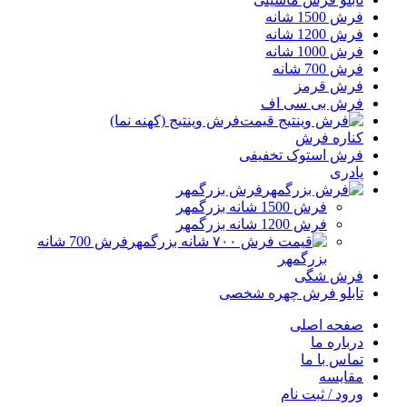
فرش 1500 شانه
فرش 1200 شانه
فرش 1000 شانه
فرش 700 شانه
فرش قرمز
فرش بی سی اف
فرش وینتیج (کهنه نما)
کناره فرش
فرش استوک تخفیفی
پادری
فرش بزرگمهر
فرش 1500 شانه بزرگمهر
فرش 1200 شانه بزرگمهر
فرش 700 شانه
بزرگمهر
فرش شگی
تابلو فرش چهره شخصی
صفحه اصلی
درباره ما
تماس با ما
مقایسه
ورود / ثبت نام