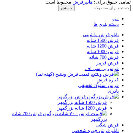
تمامی حقوق برای :
هایپرفرش
محفوظ است
جستجو
منو
دسته بندی ها
تابلو فرش ماشینی
فرش 1500 شانه
فرش 1200 شانه
فرش 1000 شانه
فرش 700 شانه
فرش قرمز
فرش بی سی اف
فرش وینتیج (کهنه نما)
کناره فرش
فرش استوک تخفیفی
پادری
فرش بزرگمهر
فرش 1500 شانه بزرگمهر
فرش 1200 شانه بزرگمهر
فرش 700 شانه
بزرگمهر
فرش شگی
تابلو فرش چهره شخصی