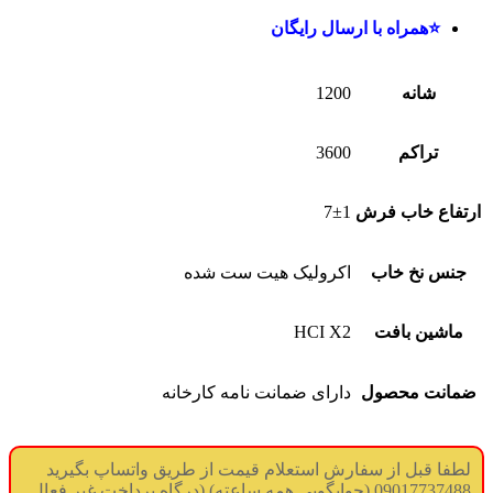
⭐همراه با ارسال رایگان
شانه
1200
تراکم
3600
ارتفاع خاب فرش
7±1
جنس نخ خاب
اکرولیک هیت ست شده
ماشین بافت
HCI X2
ضمانت محصول
دارای ضمانت نامه کارخانه
لطفا قبل از سفارش استعلام قیمت از طریق واتساپ بگیرید
09017737488 (جوابگویی همه ساعته) (درگاه پرداخت غیر فعال