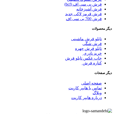
فرش بی سی اف (bcf)
فرش آشپزخانه
فرش قرمز لاکی جدید
فرش 700 بی سی اف
دیگر محصولات
تابلو فرش ماشینی
فرش شگی
تابلو فرش چهره
خرید پادری
چاپ عکس تابلو فرش
کناره فرش
دیگر صفحات
صفحه اصلی
تماس با هایپر کارپت
وبلاگ
درباره هایپر کارپت