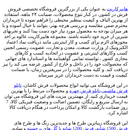
هایپرکارپت
به عنوان یکی از بزرگترین فروشگاه تخصصی فروش
فرش در کشور، در کنار تنوع محصولات، ضمانت ۲۴ ماهه، استفاده
از بهترین الیاف و کیفیت بینظیر محیطی را فراهم نموده تا خریداران
محترم ضمن مقایسه و بررسی هرچه بهتر، بتوانند با خیال آسوده و با
هر میزان بودجه به محصول مورد نیاز خود دست پیدا کنند و تجربهای
شیرین از خرید خود داشته باشند. مجموعه هایپرکارپت عالوه بر اخذ
مجوزهای الزم برای کسب و کار اینترنتی مانند دریافت نماد اعتماد
الکترونیک از وزارت صنعت، معدن و تجارت، عضویت رسمی انجمن
کسب وکارهای اینترنتی و عضویت در اتحادیه کسب و کارهای
مجازی کشور ، توانسته تمامی گواهینامه ها و استاندارد های جهانی
که محصوالت خود را در داخل و خارج از کشور عرضه می کند را نیز
دریافت کند. و کلیه محصوالت را در سریعترین زمان، با ضمانت
کیفیت و قیمت به دست خریداران عزیز میرساند
در این فروشگاه می توانید انواع محصولات فرش کاشان،
تابلو
فرش ماشینی
،
تابلو فرش چهره
و محصولات مرتبط را با بهترین
قیمت خریداری کنید. از مهمترین مزیت های این فروشگاه می توان
به ارسال سریع و رایگان، تضمین اصالت و وضعیت فیزیکی کالا، 7
روز ضمانت بازگشت کالا و امکان پرداخت در هنگام دریافت کالا
اشاره کرد.
این فروشگاه زیباترین طرح ها و جدیدترین رنگ ها و طرح های
فرش 1500 شانه
،
فرش 1200 شانه با گل های برجسته
و ساده،