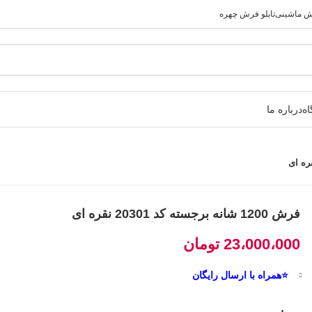
رش ماشینی
تابلو فرش چهره
ه
درباره ما
فرش 1200 شانه برجسته کد 20301 نقره ای
23،000،000
تومان
⭐همراه با ارسال رایگان