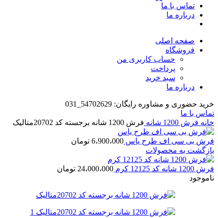
تماس با ما
درباره ما
صفحه اصلی
فروشگاه
حساب کاربری من
پرداخت
سبد خرید
درباره ما
خرید حضوری و مشاوره رایگان: 54702629_031
تماس با ما
خانه
فرش 1200 شانه
فرش 1200 شانه برجسته کد 20702متالیک
فرش بی سی اف طرح یاس
6،900،000
تومان
بازگشت به محصولات
فرش 1200 شانه کد 12125 کرم
24،000،000
تومان
ناموجود