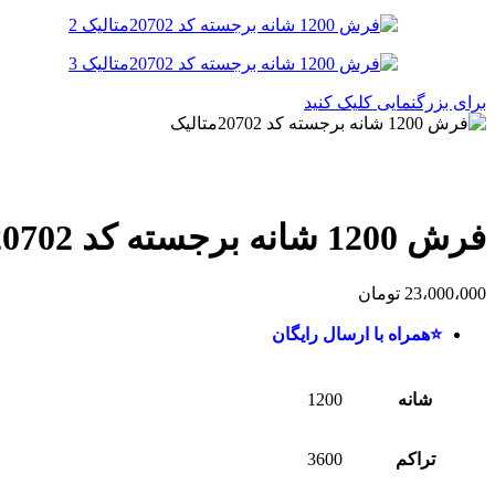
برای بزرگنمایی کلیک کنید
فرش 1200 شانه برجسته کد 20702متالیک
23،000،000
تومان
⭐همراه با ارسال رایگان
شانه
1200
تراکم
3600