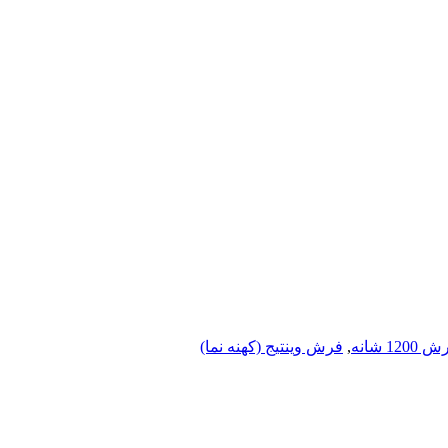
1200 شانه
,
فرش وینتیج (کهنه نما)