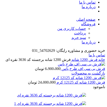
تماس با ما
درباره ما
صفحه اصلی
فروشگاه
حساب کاربری من
پرداخت
سبد خرید
درباره ما
خرید حضوری و مشاوره رایگان: 54702629_031
تماس با ما
خانه
فرش 1200 شانه
فرش 1200 شانه برجسته کد 3636 نقره ای
فرش بی سی اف طرح یاس
6،900،000
تومان
بازگشت به محصولات
فرش 1200 شانه کد 12125 کرم
24،000،000
تومان
ناموجود