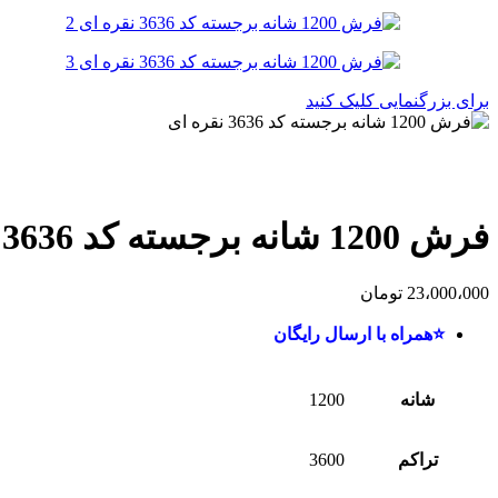
برای بزرگنمایی کلیک کنید
فرش 1200 شانه برجسته کد 3636 نقره ای
23،000،000
تومان
⭐همراه با ارسال رایگان
شانه
1200
تراکم
3600