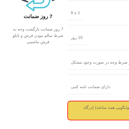
1 ± 8
7 روز ضمانت
7 روز ضمانت بازگشت وجه به
شرط سالم نبودن فرش و تابلو
10 روز
فرش ماشینی
و شرط وجه در صورت وجود مشکل
دارای ضمانت نامه کتبی
ز سفارش استعلام قیمت از طریق واتساپ بگیرید 09017737488 (جوابگویی همه ساعته) (درگاه