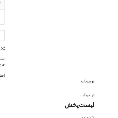
ک
شنا
فرش 1200 
اشت
توضیحات
توضیحات
لیست‌پخش
2 ویدئوها