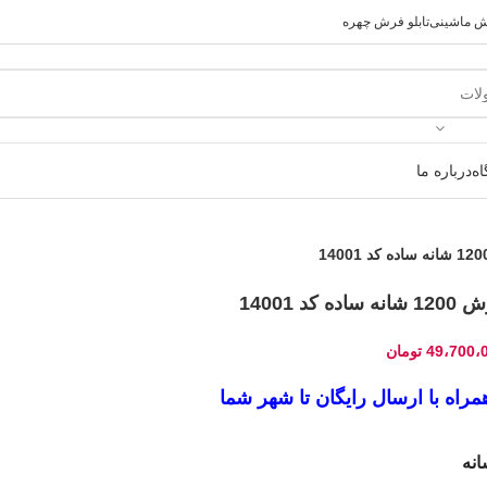
رش ماشینی
تابلو فرش چهره
ه
درباره ما
نه ساده کد 14001
49،700،
تومان
راه با ارسال رایگان تا شهر شما
نه