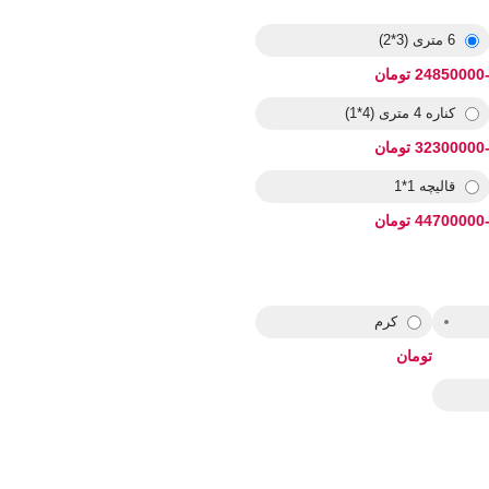
6 متری (3*2)
2485 تومان
کناره 4 متری (4*1)
3230 تومان
قالیچه 1*1
4470 تومان
کرم
تومان