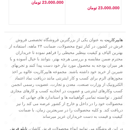
23،000،000
تومان
23،000،000
تومان
هایپرکارپت
به عنوان یکی از بزرگترین فروشگاه تخصصی فروش
فرش در کشور، در کنار تنوع محصولات، ضمانت ۲۴ ماهه، استفاده از
بهترین الیاف و کیفیت بینظیر محیطی را فراهم نموده تا خریداران
محترم ضمن مقایسه و بررسی هرچه بهتر، بتوانند با خیال آسوده و با
هر میزان بودجه به محصول مورد نیاز خود دست پیدا کنند و تجربهای
شیرین از خرید خود داشته باشند. مجموعه هایپرکارپت عالوه بر اخذ
مجوزهای الزم برای کسب و کار اینترنتی مانند دریافت نماد اعتماد
الکترونیک از وزارت صنعت، معدن و تجارت، عضویت رسمی انجمن
کسب وکارهای اینترنتی و عضویت در اتحادیه کسب و کارهای مجازی
کشور ، توانسته تمامی گواهینامه ها و استاندارد های جهانی که
محصوالت خود را در داخل و خارج از کشور عرضه می کند را نیز
دریافت کند. و کلیه محصوالت را در سریعترین زمان، با ضمانت
کیفیت و قیمت به دست خریداران عزیز میرساند
در این فروشگاه می توانید انواع محصولات فرش کاشان،
تابلو فرش