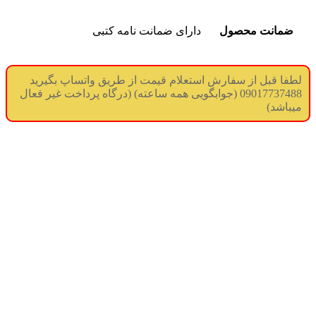
ضمانت محصول
دارای ضمانت نامه کتبی
لطفا قبل از سفارش استعلام قیمت از طریق واتساپ بگیرید
09017737488 (جوابگویی همه ساعته) (درگاه پرداخت غیر فعال
میباشد)