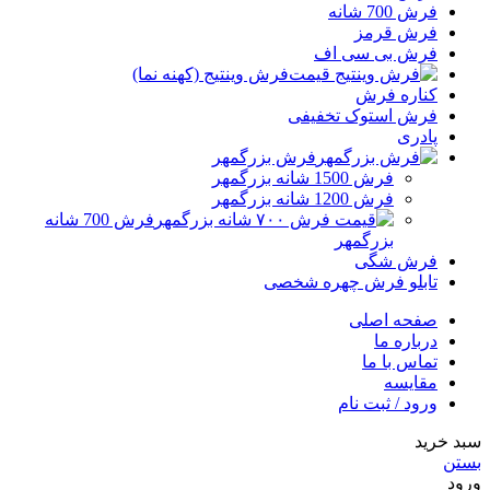
فرش 700 شانه
فرش قرمز
فرش بی سی اف
فرش وینتیج (کهنه نما)
کناره فرش
فرش استوک تخفیفی
پادری
فرش بزرگمهر
فرش 1500 شانه بزرگمهر
فرش 1200 شانه بزرگمهر
فرش 700 شانه
بزرگمهر
فرش شگی
تابلو فرش چهره شخصی
صفحه اصلی
درباره ما
تماس با ما
مقایسه
ورود / ثبت نام
سبد خرید
بستن
ورود