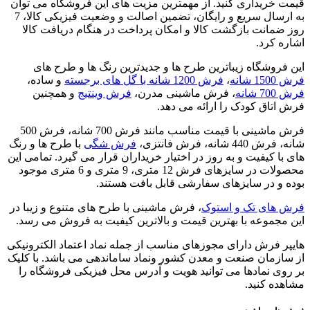
قیمت خریداری کنید. از مهمترین مزیت های این فروشگاه می توان
به ارسال سریع و رایگان، تضمین اصالت و وضعیت فیزیکی کالا، 7
روز ضمانت بازگشت کالا و امکان پرداخت در هنگام دریافت کالا
اشاره کرد.
این فروشگاه زیباترین طرح ها و جدیدترین رنگ ها و طرح های
فرش 1500 شانه
،
فرش 1200 شانه با گل های برجسته
و ساده،
فرش 700 شانه
، فرش ماشینی مدرن،
فرش وینتیج
و همچنین
فرش اتاق کودک را ارائه می دهد.
فرش ماشینی با قیمت مناسب مانند فرش 700 شانه، فرش 500
شانه، فرش 440 شانه، فرش فانتزی،
فرش شگی
با طرح ها و رنگ
های با کیفیت و به روز در اختیار خریداران قرار می گیرد. تمامی این
محصولات در سایزهای فرش 12 متری، 9 متری و 6 متری موجود
بوده و در سایزهای سفارشی قابل بافت هستند.
فرش های تک و استوک
، فرش ماشینی با طرح های متنوع و زیبا در
این مجموعه با بهترین قیمت و بالاترین کیفیت به فروش می رسد.
هایپر فرش دارای مجوزهای مناسب از جمله نماد اعتماد الکترونیکی
از سازمان صنعت و معدن کشور ونماد ساماندهی می باشد. با کلیک
بر روی نمادها می توانید هویت و آدرس محل فیزیکی فروشگاه را
مشاهده کنید.