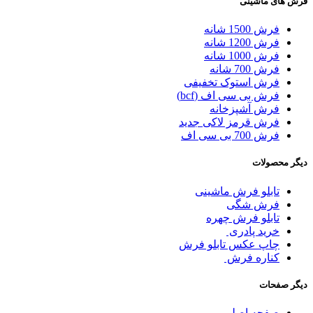
فرش های ماشینی
فرش 1500 شانه
فرش 1200 شانه
فرش 1000 شانه
فرش 700 شانه
فرش استوک تخفیفی
فرش بی سی اف (bcf)
فرش آشپزخانه
فرش قرمز لاکی جدید
فرش 700 بی سی اف
دیگر محصولات
تابلو فرش ماشینی
فرش شگی
تابلو فرش چهره
خرید پادری
چاپ عکس تابلو فرش
کناره فرش
دیگر صفحات
صفحه اصلی