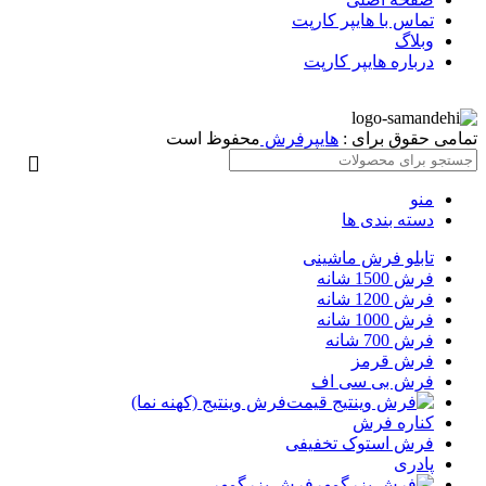
تماس با هایپر کارپت
وبلاگ
درباره هایپر کارپت
تمامی حقوق برای :
هایپرفرش
محفوظ است
منو
دسته بندی ها
تابلو فرش ماشینی
فرش 1500 شانه
فرش 1200 شانه
فرش 1000 شانه
فرش 700 شانه
فرش قرمز
فرش بی سی اف
فرش وینتیج (کهنه نما)
کناره فرش
فرش استوک تخفیفی
پادری
فرش بزرگمهر