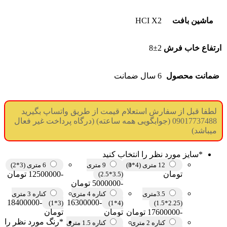
ماشین بافت
HCI X2
ارتفاع خاب فرش
8±2
ضمانت محصول
6 سال ضمانت
لطفا قبل از سفارش استعلام قیمت از طریق واتساپ بگیرید
09017737488 (جوابگویی همه ساعته) (درگاه پرداخت غیر فعال
میباشد)
*
سایز مورد نظر را انتخاب کنید
12 متری (4*3)
9 متری
6 متری (3*2)
تومان
-12500000 تومان
(3.5*2.5)
-5000000 تومان
3.5متری
کناره 4 متری
کناره 3 متری
-18400000
-16300000
(3*1)
(4*1)
(2.25*1.5)
-17600000 تومان
تومان
تومان
*
رنگ مورد نظر را
کناره 2 متری
کناره 1.5 متری