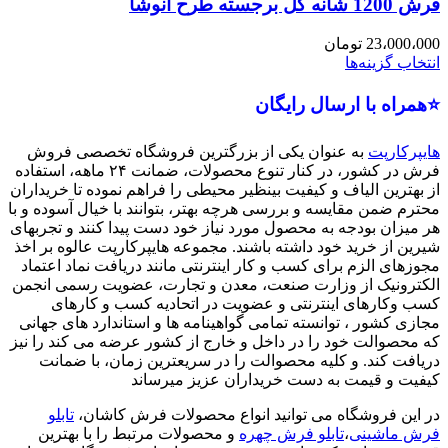
فرش 1200 شانه گل برجسته طرح انوشا
23،000،000
تومان
انتخاب گزینه‌ها
⭐همراه با ارسال رایگان
هایپرکارپت
به عنوان یکی از بزرگترین فروشگاه تخصصی فروش
فرش در کشور، در کنار تنوع محصولات، ضمانت ۲۴ ماهه، استفاده
از بهترین الیاف و کیفیت بینظیر محیطی را فراهم نموده تا خریداران
محترم ضمن مقایسه و بررسی هرچه بهتر، بتوانند با خیال آسوده و با
هر میزان بودجه به محصول مورد نیاز خود دست پیدا کنند و تجربهای
شیرین از خرید خود داشته باشند. مجموعه هایپرکارپت عالوه بر اخذ
مجوزهای الزم برای کسب و کار اینترنتی مانند دریافت نماد اعتماد
الکترونیک از وزارت صنعت، معدن و تجارت، عضویت رسمی انجمن
کسب وکارهای اینترنتی و عضویت در اتحادیه کسب و کارهای
مجازی کشور ، توانسته تمامی گواهینامه ها و استاندارد های جهانی
که محصوالت خود را در داخل و خارج از کشور عرضه می کند را نیز
دریافت کند. و کلیه محصوالت را در سریعترین زمان، با ضمانت
کیفیت و قیمت به دست خریداران عزیز میرساند
در این فروشگاه می توانید انواع محصولات فرش کاشان،
تابلو
فرش ماشینی
،
تابلو فرش چهره
و محصولات مرتبط را با بهترین