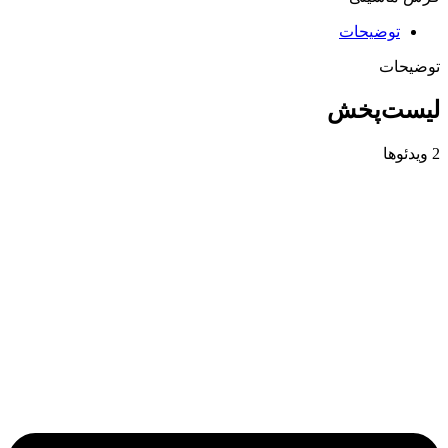
توضیحات
توضیحات
لیست‌پخش
2 ویدئوها