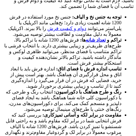
باشید، لازم است به نکاتی توجه کنید که کیفیت و دوام فرش و
تناسب آن با فضای شما را تضمین کند.
توجه به جنس نخ و الیاف:
جنس نخ مورد استفاده در فرش
1200 شانه اهمیت زیادی دارد؛ نخ‌هایی مانند اکریلیک یا
پلی‌استر می‌توانند
دوام و کیفیت فرش
را بالا ببرند. اکریلیک
معمولاً به دلیل مقاومت و لطافت بیشتر توصیه می‌شود.
تراکم و
تعداد شانه‌
ها:
فرش‌های 1200 شانه با تراکم بالا،
طرح‌های ظریف‌تر و زیبایی بیشتری دارند. با انتخاب فرشی با
تراکم متناسب با فضای مدنظر، می‌توانید ظاهری لوکس و
ماندگار داشته باشید. تراکم بالاتر نشان‌دهنده کیفیت و
استحکام بیشتر فرش است.
تناسب اندازه فرش با فضای اتاق:
اندازه فرش باید با ابعاد
اتاق و محل قرارگیری آن هماهنگ باشد. بهتر است پیش از
خرید، فضایی که فرش در آن قرار می‌گیرد را اندازه‌گیری
کنید تا از تناسب و زیبایی بیشتری برخوردار شوید.
رنگ و طرح هماهنگ با دکوراسیون:
انتخاب رنگ و طرحی که
با دکوراسیون کلی خانه شما هماهنگ باشد به ایجاد فضای
دلپذیر و منسجم کمک می‌کند. برای دکوراسیون‌های مدرن،
رنگ‌های خنثی یا طرح‌های مینیمال توصیه می‌شود.
مقاومت در برابر لکه و آسانی تمیزکاری:
بررسی کنید که
فرش انتخابی شما در برابر لکه مقاوم باشد و به راحتی قابل
شستشو یا تمیز کردن باشد. فرش‌های 1200 شانه با الیاف
مرغوب معمولاً در برابر لک و گردوغبار مقاوم‌ترند و نگهداری