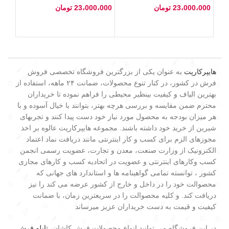
23،000،000
تومان
23،000،000
تومان
هایپرکارپت
به عنوان یکی از بزرگترین فروشگاه تخصصی فروش
فرش در کشور، در کنار تنوع محصولات، ضمانت ۲۴ ماهه، استفاده از
بهترین الیاف و کیفیت بینظیر محیطی را فراهم نموده تا خریداران
محترم ضمن مقایسه و بررسی هرچه بهتر، بتوانند با خیال آسوده و با
هر میزان بودجه به محصول مورد نیاز خود دست پیدا کنند و تجربهای
شیرین از خرید خود داشته باشند. مجموعه هایپرکارپت عالوه بر اخذ
مجوزهای الزم برای کسب و کار اینترنتی مانند دریافت نماد اعتماد
الکترونیک از وزارت صنعت، معدن و تجارت، عضویت رسمی انجمن
کسب وکارهای اینترنتی و عضویت در اتحادیه کسب و کارهای مجازی
کشور ، توانسته تمامی گواهینامه ها و استاندارد های جهانی که
محصوالت خود را در داخل و خارج از کشور عرضه می کند را نیز
دریافت کند. و کلیه محصوالت را در سریعترین زمان، با ضمانت
کیفیت و قیمت به دست خریداران عزیز میرساند
در این فروشگاه می توانید انواع محصولات فرش کاشان،
تابلو فرش