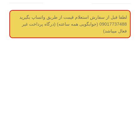
لطفا قبل از سفارش استعلام قیمت از طریق واتساپ بگیرید
09017737488 (جوابگویی همه ساعته) (درگاه پرداخت غیر
فعال میباشد)