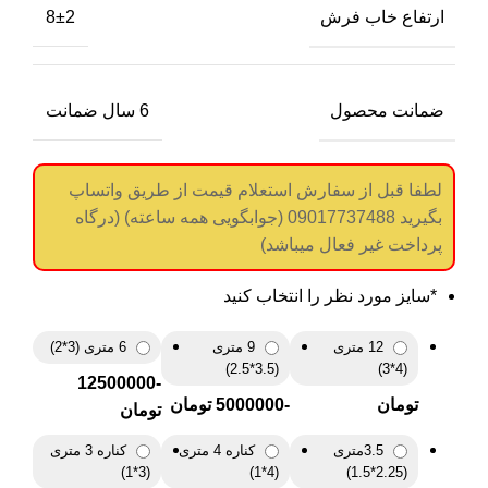
ارتفاع خاب فرش
8±2
ضمانت محصول
6 سال ضمانت
لطفا قبل از سفارش استعلام قیمت از طریق واتساپ
بگیرید 09017737488 (جوابگویی همه ساعته) (درگاه
پرداخت غیر فعال میباشد)
*
سایز مورد نظر را انتخاب کنید
12 متری
9 متری
6 متری (3*2)
(3.5*2.5)
(4*3)
-12500000
تومان
-5000000 تومان
تومان
3.5متری
کناره 4 متری
کناره 3 متری
(3*1)
(4*1)
(2.25*1.5)