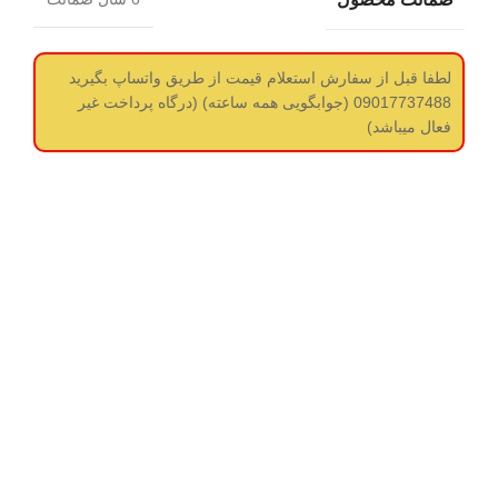
لطفا قبل از سفارش استعلام قیمت از طریق واتساپ بگیرید
09017737488 (جوابگویی همه ساعته) (درگاه پرداخت غیر
فعال میباشد)