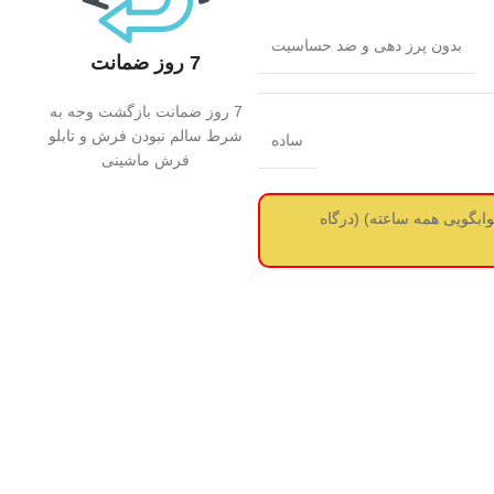
بدون پرز دهی و ضد حساسیت
7 روز ضمانت
7 روز ضمانت بازگشت وجه به
شرط سالم نبودن فرش و تابلو
ساده
فرش ماشینی
ز سفارش استعلام قیمت از طریق واتساپ بگیرید 09017737488 (جوابگویی همه ساعته) (درگاه