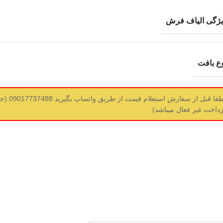
یژگی الیاف فرش
ع بافت
لطفا قبل ا
رداخت غیر فعال میباشد)