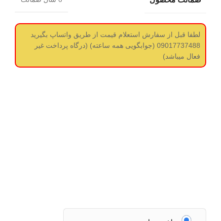
لطفا قبل از سفارش استعلام قیمت از طریق واتساپ بگیرید
09017737488 (جوابگویی همه ساعته) (درگاه پرداخت غیر
فعال میباشد)