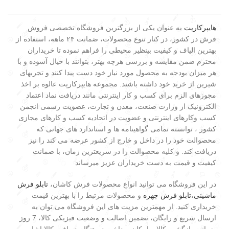
هایپرکارپت
به عنوان یکی از بزرگترین فروشگاه تخصصی فروش
فرش در کشور، در کنار تنوع محصولات، ضمانت ۲۴ ماهه، استفاده از
بهترین الیاف و کیفیت بینظیر محیطی را فراهم نموده تا خریداران
محترم ضمن مقایسه و بررسی هرچه بهتر، بتوانند با خیال آسوده و با
هر میزان بودجه به محصول مورد نیاز خود دست پیدا کنند و تجربهای
شیرین از خرید خود داشته باشند. مجموعه هایپرکارپت عالوه بر اخذ
مجوزهای الزم برای کسب و کار اینترنتی مانند دریافت نماد اعتماد
الکترونیک از وزارت صنعت، معدن و تجارت، عضویت رسمی انجمن
کسب وکارهای اینترنتی و عضویت در اتحادیه کسب و کارهای مجازی
کشور ، توانسته تمامی گواهینامه ها و استاندارد های جهانی که
محصوالت خود را در داخل و خارج از کشور عرضه می کند را نیز
دریافت کند. و کلیه محصوالت را در سریعترین زمان، با ضمانت
کیفیت و قیمت به دست خریداران عزیز میرساند
در این فروشگاه می توانید انواع محصولات فرش کاشان،
تابلو فرش
ماشینی
،
تابلو فرش چهره
و محصولات مرتبط را با بهترین قیمت
خریداری کنید. از مهمترین مزیت های این فروشگاه می توان به
ارسال سریع و رایگان، تضمین اصالت و وضعیت فیزیکی کالا، 7 روز
ضمانت بازگشت کالا و امکان پرداخت در هنگام دریافت کالا اشاره