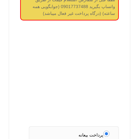
واتساپ بگیرید 09017737488 (جوابگویی همه
ساعته) (درگاه پرداخت غیر فعال میباشد)
پرداخت بیعانه