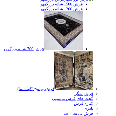
فرش 1500 شانه بزرگمهر
فرش 1200 شانه بزرگمهر
فرش 700 شانه بزرگمهر
فرش وینتیج (کهنه نما)
فرش شگی
گجت های فرش ماشینی
کناره فرش
پادری
فرش بی سی اف