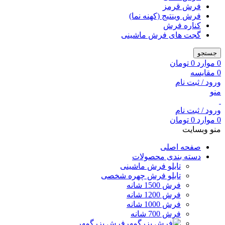
فرش قرمز
فرش وینتیج (کهنه نما)
کناره فرش
گجت های فرش ماشینی
جستجو
0
موارد
0
تومان
0
مقایسه
ورود / ثبت نام
منو
ورود / ثبت نام
0
موارد
0
تومان
منو وبسایت
صفحه اصلی
دسته بندی محصولات
تابلو فرش ماشینی
تابلو فرش چهره شخصی
فرش 1500 شانه
فرش 1200 شانه
فرش 1000 شانه
فرش 700 شانه
فرش بزرگمهر