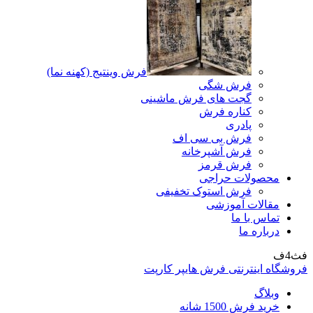
فرش وینتیج (کهنه نما)
فرش شگی
گجت های فرش ماشینی
کناره فرش
پادری
فرش بی سی اف
فرش آشپرخانه
فرش قرمز
محصولات حراجی
فرش استوک تخفیفی
مقالات آموزشی
تماس با ما
درباره ما
فث4ف
فروشگاه اینترنتی فرش هایپر کارپت
وبلاگ
خرید فرش 1500 شانه