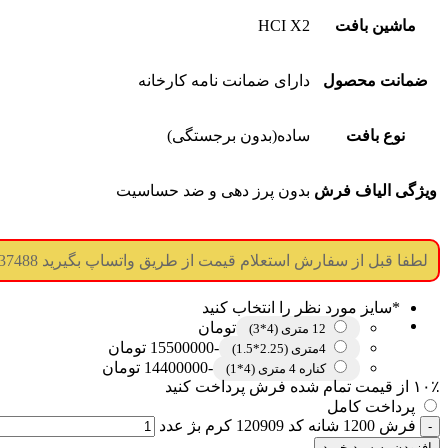
ماشین بافت
HCI X2
ضمانت محصول
دارای ضمانت نامه کارخانه
نوع بافت
ساده(بدون برجستگی)
ویژگی الیاف فرش
بدون پرز دهی و ضد حساسیت
لطفا قبل از سفارش استعلام قیمت از طریق واتساپ بگیرید 09017737488 (جوابگویی همه ساعته) (درگاه پرداخت غیر فعال میباشد)
*
سایز مورد نظر را انتخاب کنید
تومان
12 متری (4*3)
-15500000 تومان
4متری (2.25*1.5)
-14400000 تومان
کناره 4 متری (4*1)
۱۰٪ از قیمت تمام شده فرش پرداخت کنید
پرداخت کامل
فرش 1200 شانه کد 120909 کرم بژ عدد
افزودن به سبد خرید