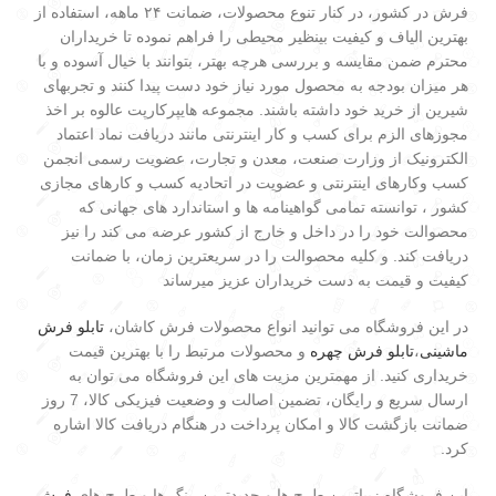
فرش در کشور، در کنار تنوع محصولات، ضمانت ۲۴ ماهه، استفاده از
بهترین الیاف و کیفیت بینظیر محیطی را فراهم نموده تا خریداران
محترم ضمن مقایسه و بررسی هرچه بهتر، بتوانند با خیال آسوده و با
هر میزان بودجه به محصول مورد نیاز خود دست پیدا کنند و تجربهای
شیرین از خرید خود داشته باشند. مجموعه هایپرکارپت عالوه بر اخذ
مجوزهای الزم برای کسب و کار اینترنتی مانند دریافت نماد اعتماد
الکترونیک از وزارت صنعت، معدن و تجارت، عضویت رسمی انجمن
کسب وکارهای اینترنتی و عضویت در اتحادیه کسب و کارهای مجازی
کشور ، توانسته تمامی گواهینامه ها و استاندارد های جهانی که
محصوالت خود را در داخل و خارج از کشور عرضه می کند را نیز
دریافت کند. و کلیه محصوالت را در سریعترین زمان، با ضمانت
کیفیت و قیمت به دست خریداران عزیز میرساند
در این فروشگاه می توانید انواع محصولات فرش کاشان،
تابلو فرش
ماشینی
،
تابلو فرش چهره
و محصولات مرتبط را با بهترین قیمت
خریداری کنید. از مهمترین مزیت های این فروشگاه می توان به
ارسال سریع و رایگان، تضمین اصالت و وضعیت فیزیکی کالا، 7 روز
ضمانت بازگشت کالا و امکان پرداخت در هنگام دریافت کالا اشاره
کرد.
این فروشگاه زیباترین طرح ها و جدیدترین رنگ ها و طرح های
فرش