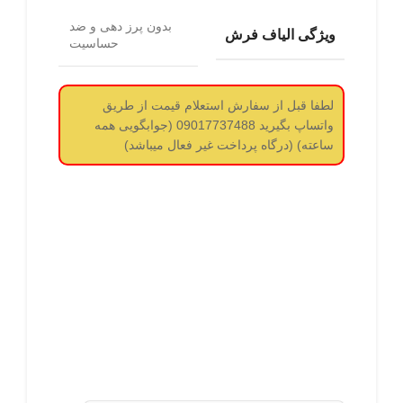
بدون پرز دهی و ضد
ویژگی الیاف فرش
حساسیت
لطفا قبل از سفارش استعلام قیمت از طریق
واتساپ بگیرید 09017737488 (جوابگویی همه
ساعته) (درگاه پرداخت غیر فعال میباشد)