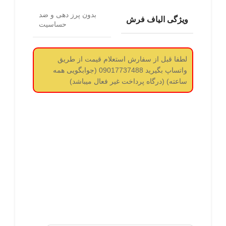
بدون پرز دهی و ضد
ویژگی الیاف فرش
حساسیت
لطفا قبل از سفارش استعلام قیمت از طریق
واتساپ بگیرید 09017737488 (جوابگویی همه
ساعته) (درگاه پرداخت غیر فعال میباشد)