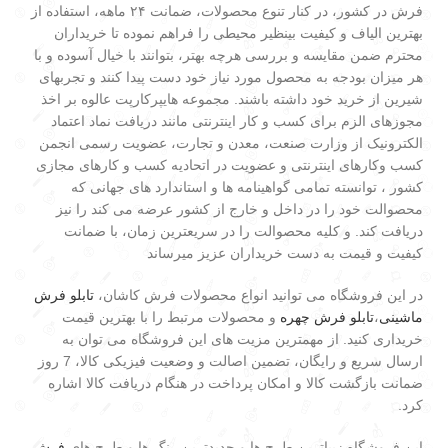
فرش در کشور، در کنار تنوع محصولات، ضمانت ۲۴ ماهه، استفاده از
بهترین الیاف و کیفیت بینظیر محیطی را فراهم نموده تا خریداران
محترم ضمن مقایسه و بررسی هرچه بهتر، بتوانند با خیال آسوده و با
هر میزان بودجه به محصول مورد نیاز خود دست پیدا کنند و تجربهای
شیرین از خرید خود داشته باشند. مجموعه هایپرکارپت عالوه بر اخذ
مجوزهای الزم برای کسب و کار اینترنتی مانند دریافت نماد اعتماد
الکترونیک از وزارت صنعت، معدن و تجارت، عضویت رسمی انجمن
کسب وکارهای اینترنتی و عضویت در اتحادیه کسب و کارهای مجازی
کشور ، توانسته تمامی گواهینامه ها و استاندارد های جهانی که
محصوالت خود را در داخل و خارج از کشور عرضه می کند را نیز
دریافت کند. و کلیه محصوالت را در سریعترین زمان، با ضمانت
کیفیت و قیمت به دست خریداران عزیز میرساند
در این فروشگاه می توانید انواع محصولات فرش کاشان،
تابلو فرش
ماشینی
،
تابلو فرش چهره
و محصولات مرتبط را با بهترین قیمت
خریداری کنید. از مهمترین مزیت های این فروشگاه می توان به
ارسال سریع و رایگان، تضمین اصالت و وضعیت فیزیکی کالا، 7 روز
ضمانت بازگشت کالا و امکان پرداخت در هنگام دریافت کالا اشاره
کرد.
این فروشگاه زیباترین طرح ها و جدیدترین رنگ ها و طرح های
فرش